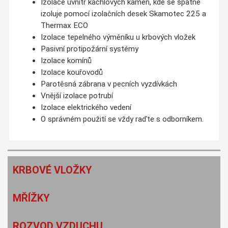
Izolace uvnitř kachlových kamen, kde se špatně
izoluje pomocí izolačních desek Skamotec 225 a
Thermax ECO
Izolace tepelného výměníku u krbových vložek
Pasivní protipožární systémy
Izolace komínů
Izolace kouřovodů
Parotěsná zábrana v pecních vyzdívkách
Vnější izolace potrubí
Izolace elektrického vedení
O správném použití se vždy raďte s odborníkem.
KRBOVÉ VLOŽKY
MŘÍŽKY
ROZVOD VZDUCHU