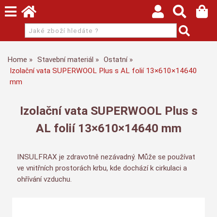
Home
Stavební materiál
Ostatní
Izolační vata SUPERWOOL Plus s AL folií 13×610×14640
mm
Izolační vata SUPERWOOL Plus s
AL folií 13×610×14640 mm
INSULFRAX je zdravotně nezávadný. Může se používat
ve vnitřních prostorách krbu, kde dochází k cirkulaci a
ohřívání vzduchu.