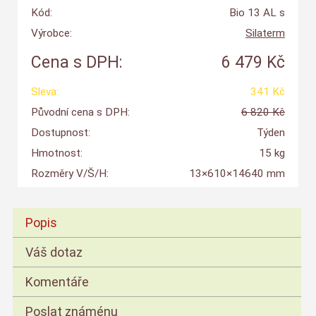
Kód:
Bio 13 AL s
Výrobce:
Silaterm
Cena s DPH:
6 479 Kč
Sleva:
341 Kč
Původní cena s DPH:
6 820 Kč
Dostupnost:
Týden
Hmotnost:
15 kg
Rozměry V/Š/H:
13×610×14640 mm
Popis
Váš dotaz
Komentáře
Poslat známénu