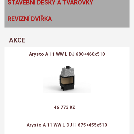
STAVEBNÍ DESKY A TVAROVKY
REVIZNÍ DVÍŘKA
AKCE
Arysto A 11 WW L DJ 680+460x510
46 773 Kč
Arysto A 11 WW L DJ H 675+455x510