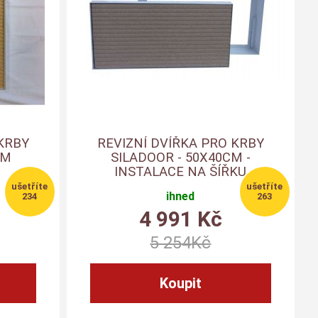
KRBY
REVIZNÍ DVÍŘKA PRO KRBY
CM
SILADOOR - 50X40CM -
INSTALACE NA ŠÍŘKU
ihned
234
263
4 991
Kč
5 254
Kč