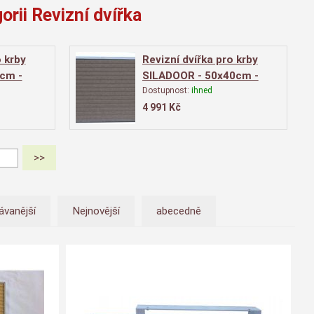
orii Revizní dvířka
o krby
Revizní dvířka pro krby
cm -
SILADOOR - 50x40cm -
ku
instalace na šířku
Dostupnost:
ihned
4 991
Kč
ávanější
Nejnovější
abecedně