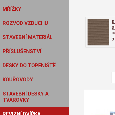
MŘÍŽKY
R
ROZVOD VZDUCHU
S
i
D
STAVEBNÍ MATERIÁL
3
PŘÍSLUŠENSTVÍ
DESKY DO TOPENIŠTĚ
KOUŘOVODY
STAVEBNÍ DESKY A
TVAROVKY
REVIZNÍ DVÍŘKA