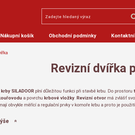
Nákupní košík
Obchodní podmínky
Kontaktní
vířka
Revizní dvířka 
o
krby SILADOOR
plní důležitou funkci při stavbě krbu. Do prostoru
ouřovodu
a povrchu
krbové vložky
.
Revizní otvor
má zvlášť svo
ají obvykle měřící a regulační prvky v komoře krbu a proto je použit
výše