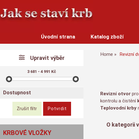
Úvodní strana
Katalog zboží
Home
Revizní d
Upravit výběr
3 681 - 4 991 Kč
Dostupnost
Revizní otvor
pr
kontrolu a čistění
k
Teplovodní krby
m
O kategorii 
KRBOVÉ VLOŽKY