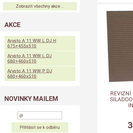
Zobrazit všechny akce ...
AKCE
Arysto A 11 WW L DJ H
675+455x510
Arysto A 11 WW L DJ
680+460x510
Arysto A 11 WW P DJ
680+460x510
REVIZNÍ
NOVINKY MAILEM
SILADOOR
I
3