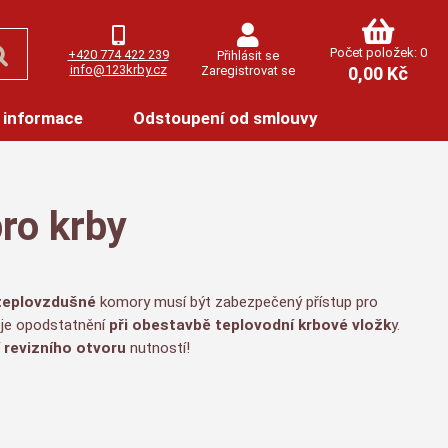
Počet položek: 0
+420 774 422 239
Přihlásit se
info@123krby.cz
Zaregistrovat se
0,00 Kč
 informace
Odstoupení od smlouvy
pro krby
teplovzdušné
komory musí být zabezpečený přístup pro
je opodstatnění
při obestavbě teplovodní krbové vložk
y.
í
revizního otvoru
nutností!