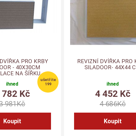
 DVÍŘKA PRO KRBY
REVIZNÍ DVÍŘKA PRO 
OOR - 40X30CM
SILADOOR- 44X44 
LACE NA ŠÍŘKU
ihned
ihned
199
 782
Kč
4 452
Kč
3 981
Kč
4 686
Kč