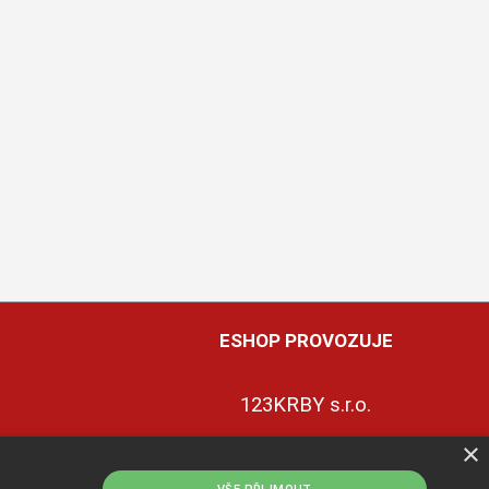
ESHOP PROVOZUJE
123KRBY s.r.o.
×
+420 774 422 239
ky
ce