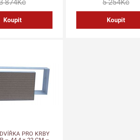
3 874
Kč
5 254
Kč
 DVÍŘKA PRO KRBY
 – 44,4 × 22 CM –