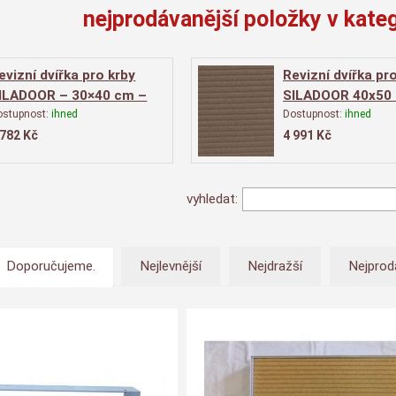
nejprodávanější položky v kateg
evizní dvířka pro krby
Revizní dvířka pr
ILADOOR – 30×40 cm –
SILADOOR 40x50 
nstalace na výšku
instalace na výš
ostupnost:
ihned
Dostupnost:
ihned
 782
Kč
4 991
Kč
vyhledat:
Doporučujeme.
Nejlevnější
Nejdražší
Nejprod