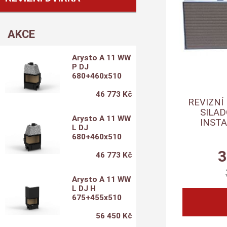
AKCE
Arysto A 11 WW
P DJ
680+460x510
46 773 Kč
REVIZNÍ
SILAD
Arysto A 11 WW
INSTA
L DJ
680+460x510
3
46 773 Kč
Arysto A 11 WW
L DJ H
675+455x510
56 450 Kč