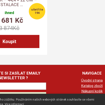
NSTALACE ...
ihned
194
 681
Kč
3 874
Kč
E SI ZASÍLAT EMAILY
NAVIGACE
NEWSLETTER ?
Úvodní strana
Katalog zboží
Nákupní košík
Obchodní podmín
kého zážitku. Používáním našich webových stránek souhlasíte se všemi
Kontaktní informa
kie.
Více informací