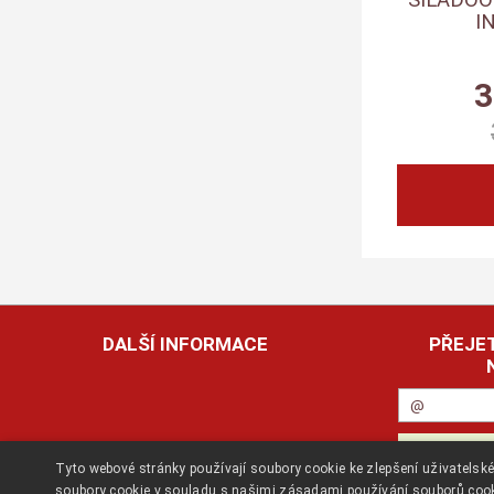
I
3
DALŠÍ INFORMACE
PŘEJET
Tyto webové stránky používají soubory cookie ke zlepšení uživatels
soubory cookie v souladu s našimi zásadami používání souborů coo