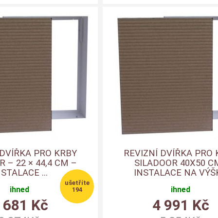
 DVÍŘKA PRO KRBY
REVIZNÍ DVÍŘKA PRO 
 – 22 × 44,4 CM –
SILADOOR 40X50 CM
NSTALACE ...
INSTALACE NA VÝŠ
ihned
ihned
194
 681
Kč
4 991
Kč