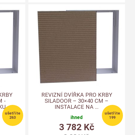
KRBY
REVIZNÍ DVÍŘKA PRO KRBY
 -
SILADOOR – 30×40 CM –
KU
INSTALACE NA ...
ihned
263
199
3 782
Kč