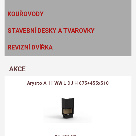
KOUŘOVODY
STAVEBNÍ DESKY A TVAROVKY
REVIZNÍ DVÍŘKA
AKCE
Arysto A 11 WW L DJ H 675+455x510