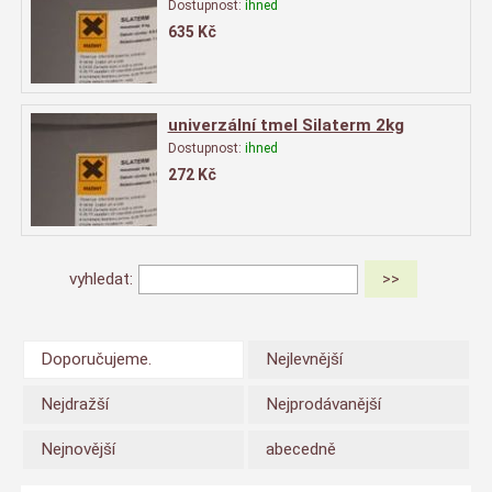
Dostupnost:
ihned
635
Kč
univerzální tmel Silaterm 2kg
Dostupnost:
ihned
272
Kč
vyhledat:
Doporučujeme.
Nejlevnější
Nejdražší
Nejprodávanější
Nejnovější
abecedně