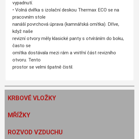
vypadnutí.
• Volná dvířka s izolační deskou Thermax ECO se na
pracovním stole
nanáší povrchová úprava (kamnářská omítka). Dříve,
když naše
revizní otvory měly klasické panty s otvíráním do boku,
často se
omítka dostávala mezi rám a vnitřní část revizního
otvoru. Tento
prostor se velmi špatně čistil.
KRBOVÉ VLOŽKY
MŘÍŽKY
ROZVOD VZDUCHU