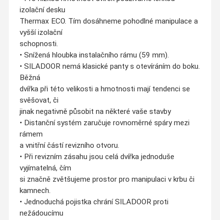
izolační desku
Thermax ECO. Tím dosáhneme pohodlné manipulace a
vyšší izolační
schopnosti.
• Snížená hloubka instalačního rámu (59 mm).
• SILADOOR nemá klasické panty s otevíráním do boku.
Běžná
dvířka při této velikosti a hmotnosti mají tendenci se
svěšovat, či
jinak negativně působit na některé vaše stavby
• Distanční systém zaručuje rovnoměrné spáry mezi
rámem
a vnitřní částí revizního otvoru.
• Při revizním zásahu jsou celá dvířka jednoduše
vyjímatelná, čím
si značně zvětšujeme prostor pro manipulaci v krbu či
kamnech.
• Jednoduchá pojistka chrání SILADOOR proti
nežádoucímu