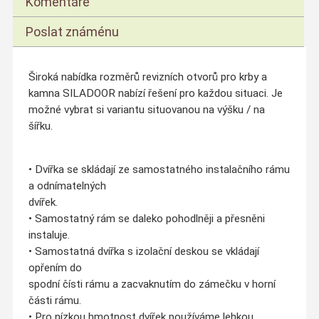
Komentáře
Poslat známénu
Široká nabídka rozměrů revizních otvorů pro krby a
kamna SILADOOR nabízí řešení pro každou situaci. Je
možné vybrat si variantu situovanou na výšku / na
šířku.
• Dvířka se skládají ze samostatného instalačního rámu
a odnímatelných
dvířek.
• Samostatný rám se daleko pohodlněji a přesněni
instaluje.
• Samostatná dvířka s izolační deskou se vkládají
opřením do
spodní čísti rámu a zacvaknutím do zámečku v horní
části rámu.
• Pro nízkou hmotnost dvířek používáme lehkou