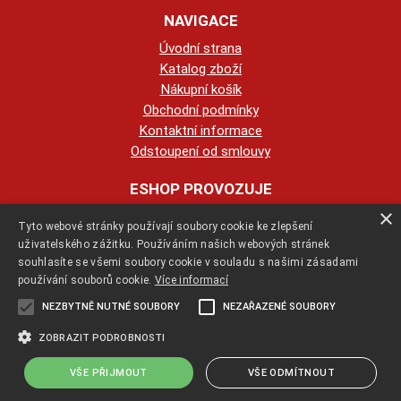
NAVIGACE
Úvodní strana
Katalog zboží
Nákupní košík
Obchodní podmínky
Kontaktní informace
Odstoupení od smlouvy
ESHOP PROVOZUJE
×
Tyto webové stránky používají soubory cookie ke zlepšení
123KRBY s.r.o.
uživatelského zážitku. Používáním našich webových stránek
souhlasíte se všemi soubory cookie v souladu s našimi zásadami
+420 774 422 239
používání souborů cookie.
Více informací
NEZBYTNĚ NUTNÉ SOUBORY
NEZAŘAZENÉ SOUBORY
info@123krby.cz
ZOBRAZIT PODROBNOSTI
VŠE PŘIJMOUT
VŠE ODMÍTNOUT
Copyright ©
jak-se-stavi-krb.cz
,
provozováno na systému
tvorba e-
shopu
a
pronájem e-shopu
Shop5.cz