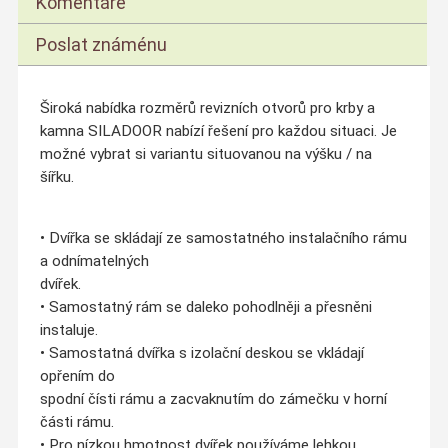
Komentáře
Poslat známénu
Široká nabídka rozměrů revizních otvorů pro krby a
kamna SILADOOR nabízí řešení pro každou situaci. Je
možné vybrat si variantu situovanou na výšku / na
šířku.
• Dvířka se skládají ze samostatného instalačního rámu
a odnímatelných
dvířek.
• Samostatný rám se daleko pohodlněji a přesněni
instaluje.
• Samostatná dvířka s izolační deskou se vkládají
opřením do
spodní čísti rámu a zacvaknutím do zámečku v horní
části rámu.
• Pro nízkou hmotnost dvířek používáme lehkou