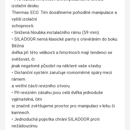
izolační desku
Thermax ECO. Tím dosáhneme pohodlné manipulace a
vyšší izolační
schopnosti.
• Snížená hloubka instalačního rámu (59 mm).
• SILADOOR nemá klasické panty s otevíráním do boku.
Běžná
dvířka při této velikosti a hmotnosti mají tendenci se
svěšovat, či
jinak negativně působit na některé vaše stavby
• Distanční systém zaručuje rovnoměrné spáry mezi
rámem
a vnitřní částí revizního otvoru.
• Při revizním zásahu jsou celá dvířka jednoduše
vyjímatelná, čím
si značně zvětšujeme prostor pro manipulaci v krbu či
kamnech.
• Jednoduchá pojistka chrání SILADOOR proti
nežádoucímu