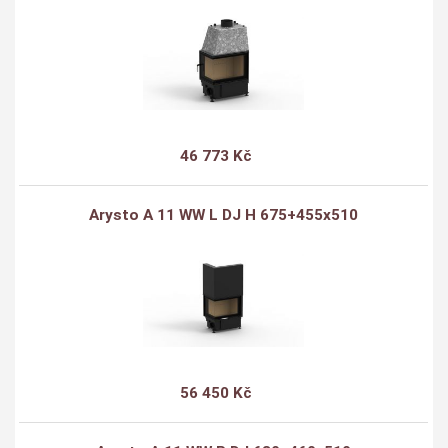
46 773 Kč
Arysto A 11 WW L DJ H 675+455x510
56 450 Kč