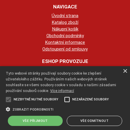
NAVIGACE
Úvodní strana
Katalog zboží
Nákupní košík
Obchodní podmínky
Kontaktní informace
Odstoupení od smlouvy
ESHOP PROVOZUJE
×
Tyto webové stránky používají soubory cookie ke zlepšení
123KRBY s.r.o.
uživatelského zážitku. Používáním našich webových stránek
souhlasíte se všemi soubory cookie v souladu s našimi zásadami
+420 774 422 239
používání souborů cookie.
Více informací
NEZBYTNĚ NUTNÉ SOUBORY
NEZAŘAZENÉ SOUBORY
info@123krby.cz
ZOBRAZIT PODROBNOSTI
VŠE PŘIJMOUT
VŠE ODMÍTNOUT
Copyright ©
jak-se-stavi-krb.cz
,
provozováno na systému
tvorba e-
shopu
a
pronájem e-shopu
Shop5.cz