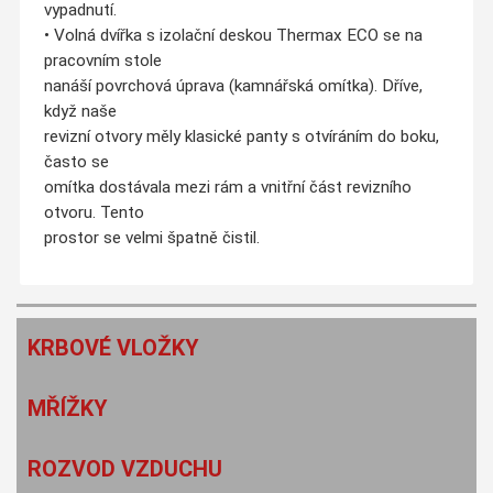
vypadnutí.
• Volná dvířka s izolační deskou Thermax ECO se na
pracovním stole
nanáší povrchová úprava (kamnářská omítka). Dříve,
když naše
revizní otvory měly klasické panty s otvíráním do boku,
často se
omítka dostávala mezi rám a vnitřní část revizního
otvoru. Tento
prostor se velmi špatně čistil.
KRBOVÉ VLOŽKY
MŘÍŽKY
ROZVOD VZDUCHU