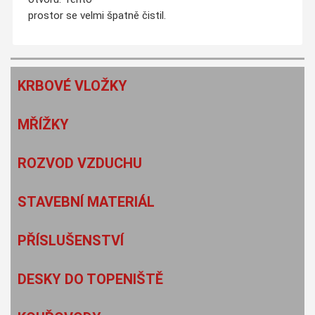
prostor se velmi špatně čistil.
KRBOVÉ VLOŽKY
MŘÍŽKY
ROZVOD VZDUCHU
STAVEBNÍ MATERIÁL
PŘÍSLUŠENSTVÍ
DESKY DO TOPENIŠTĚ