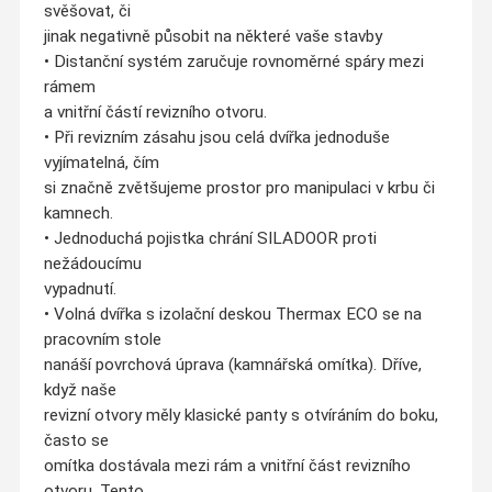
svěšovat, či
jinak negativně působit na některé vaše stavby
• Distanční systém zaručuje rovnoměrné spáry mezi
rámem
a vnitřní částí revizního otvoru.
• Při revizním zásahu jsou celá dvířka jednoduše
vyjímatelná, čím
si značně zvětšujeme prostor pro manipulaci v krbu či
kamnech.
• Jednoduchá pojistka chrání SILADOOR proti
nežádoucímu
vypadnutí.
• Volná dvířka s izolační deskou Thermax ECO se na
pracovním stole
nanáší povrchová úprava (kamnářská omítka). Dříve,
když naše
revizní otvory měly klasické panty s otvíráním do boku,
často se
omítka dostávala mezi rám a vnitřní část revizního
otvoru. Tento