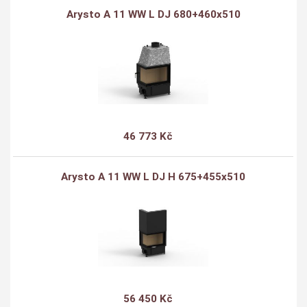
Arysto A 11 WW L DJ 680+460x510
46 773 Kč
Arysto A 11 WW L DJ H 675+455x510
56 450 Kč