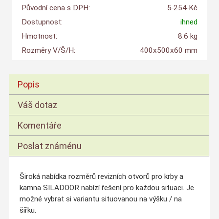
Původní cena s DPH:
5 254 Kč
Dostupnost:
ihned
Hmotnost:
8.6 kg
Rozměry V/Š/H:
400x500x60 mm
Popis
Váš dotaz
Komentáře
Poslat známénu
Široká nabídka rozměrů revizních otvorů pro krby a
kamna SILADOOR nabízí řešení pro každou situaci. Je
možné vybrat si variantu situovanou na výšku / na
šířku.