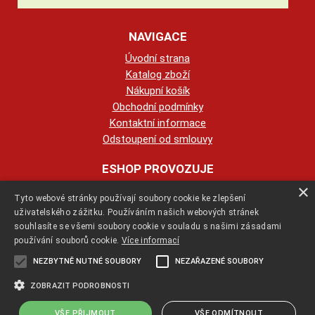
NAVIGACE
Úvodní strana
Katalog zboží
Nákupní košík
Obchodní podmínky
Kontaktní informace
Odstoupení od smlouvy
ESHOP PROVOZUJE
×
Tyto webové stránky používají soubory cookie ke zlepšení
123KRBY s.r.o.
uživatelského zážitku. Používáním našich webových stránek
souhlasíte se všemi soubory cookie v souladu s našimi zásadami
+420 774 422 239
používání souborů cookie.
Více informací
NEZBYTNĚ NUTNÉ SOUBORY
NEZAŘAZENÉ SOUBORY
info@123krby.cz
ZOBRAZIT PODROBNOSTI
VŠE PŘIJMOUT
VŠE ODMÍTNOUT