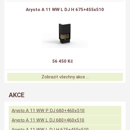
Arysto A 11 WW L DJ H 675+455x510
56 450 Kč
Zobrazit všechny akce ...
AKCE
Arysto A 11 WW P DJ 680+460x510
Arysto A 11 WW L DJ 680+460x510
Arysto A 11 WW L DJ H 675+455x510