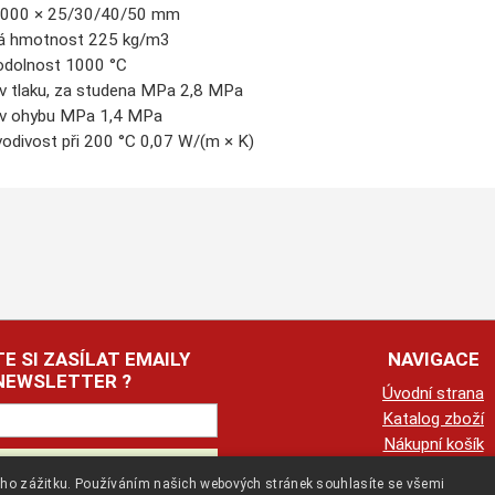
1000 × 25/30/40/50 mm
á hmotnost 225 kg/m3
odolnost 1000 °C
v tlaku, za studena MPa 2,8 MPa
 v ohybu MPa 1,4 MPa
vodivost při 200 °C 0,07 W/(m × K)
E SI ZASÍLAT EMAILY
NAVIGACE
NEWSLETTER ?
Úvodní strana
Katalog zboží
Nákupní košík
Obchodní podmín
kého zážitku. Používáním našich webových stránek souhlasíte se všemi