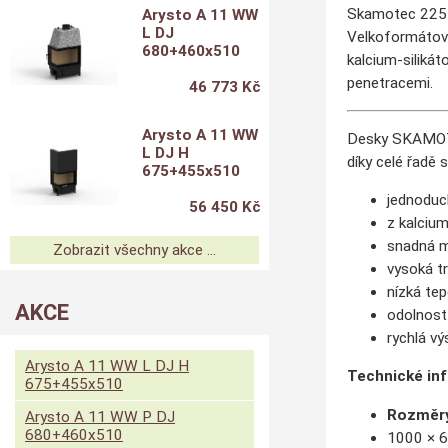
Skamotec 225 js
Arysto A 11 WW
L DJ
Velkoformátový
680+460x510
kalcium-silikát
penetracemi.
46 773 Kč
Arysto A 11 WW
Desky SKAMOTEC
L DJ H
díky celé řadě 
675+455x510
jednoduch
56 450 Kč
z kalcium
snadná m
Zobrazit všechny akce ...
vysoká tr
nízká tep
AKCE
odolnost
rychlá vý
Arysto A 11 WW L DJ H
Technické in
675+455x510
Rozměr
Arysto A 11 WW P DJ
680+460x510
1000 × 