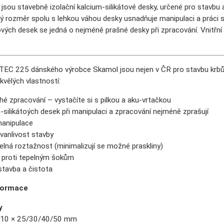
ou stavebně izolační kalcium-silikátové desky, určené pro stavbu a 
 rozměr spolu s lehkou váhou desky usnadňuje manipulaci a práci s
ových desek se jedná o nejméně prašné desky při zpracování. Vnitřn
 225 dánského výrobce Skamol jsou nejen v ČR pro stavbu krbů, ka
skvělých vlastností:
é zpracování – vystačíte si s pilkou a aku-vrtačkou
-silikátoých desek při manipulaci a zpracování nejméně zprašují
anipulace
vanlivost stavby
elná roztažnost (minimalizují se možné praskliny)
 proti tepelným šokům
stavba a čistota
formace
y
610 × 25/30/40/50 mm