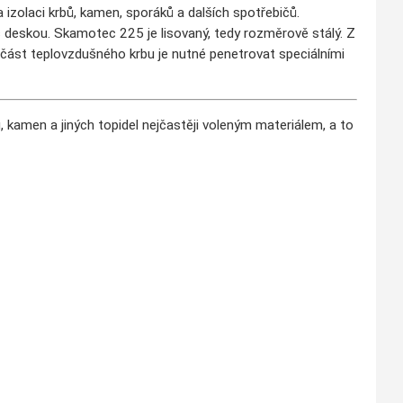
izolaci krbů, kamen, sporáků a dalších spotřebičů.
 deskou. Skamotec 225 je lisovaný, tedy rozměrově stálý. Z
í část teplovzdušného krbu je nutné penetrovat speciálními
men a jiných topidel nejčastěji voleným materiálem, a to