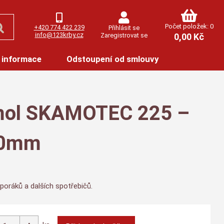
Počet položek: 0
+420 774 422 239
Přihlásit se
info@123krby.cz
Zaregistrovat se
0,00 Kč
 informace
Odstoupení od smlouvy
amol SKAMOTEC 225 –
40mm
sporáků a dalších spotřebičů.