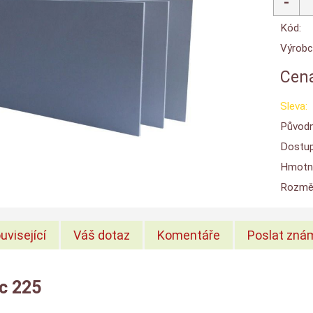
Kód:
Výrobc
Cena
Sleva:
Původn
Dostup
Hmotn
Rozměr
uvisející
Váš dotaz
Komentáře
Poslat zná
c 225