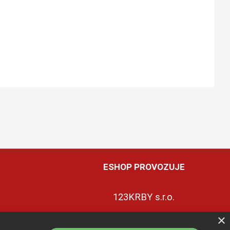
ESHOP PROVOZUJE
123KRBY s.r.o.
×
+420 774 422 239
ky