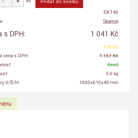
ks
SKT40
e:
Skamol
 s DPH:
1 041 Kč
116 Kč
í cena s DPH:
1 157 Kč
nost:
ihned
ost:
5.6 kg
y V/Š/H:
1000x610x40 mm
ménu