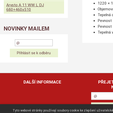
1220 × 
Arysto A 11 WW L DJ
Objemov
680+460x510
Tepelná 
Pevnost 
Pevnost
NOVINKY MAILEM
Tepelná 
DALŠÍ INFORMACE
PŘEJET
Tyto webové stránky používají soubory cookie ke zlepšení uživatels