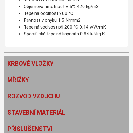
Objemová hmotnost ± 5% 420 kg/m3
Tepelná odolnost 900 °C
Pevnost v ohybu 1,5 N/mm2
Tepelná vodivost při 200 °C 0,14 wW/mK
Specifi cká tepelná kapacita 0,84 kJ/kg.K
KRBOVÉ VLOŽKY
MŘÍŽKY
ROZVOD VZDUCHU
STAVEBNÍ MATERIÁL
PŘÍSLUŠENSTVÍ