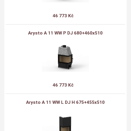
46 773 Kč
Arysto A 11 WW P DJ 680+460x510
46 773 Kč
Arysto A 11 WW L DJ H 675+455x510