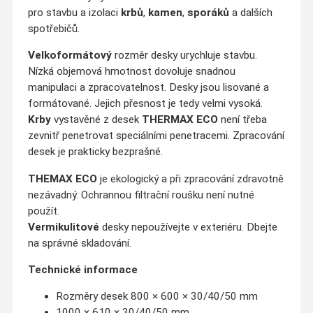
pro stavbu a izolaci
krbů
,
kamen
,
sporáků
a dalších
spotřebičů.
Velkoformátový
rozměr desky urychluje stavbu.
Nízká objemová hmotnost dovoluje snadnou
manipulaci a zpracovatelnost. Desky jsou lisované a
formátované. Jejich přesnost je tedy velmi vysoká.
Krby
vystavěné z desek
THERMAX ECO
není třeba
zevnitř penetrovat speciálními penetracemi. Zpracování
desek je prakticky bezprašné.
THEMAX ECO
je ekologický a při zpracování zdravotně
nezávadný. Ochrannou filtrační roušku není nutné
použít.
Vermikulitové
desky nepoužívejte v exteriéru. Dbejte
na správné skladování.
Technické informace
Rozměry desek 800 × 600 × 30/40/50 mm
1000 × 610 × 30/40/50 mm