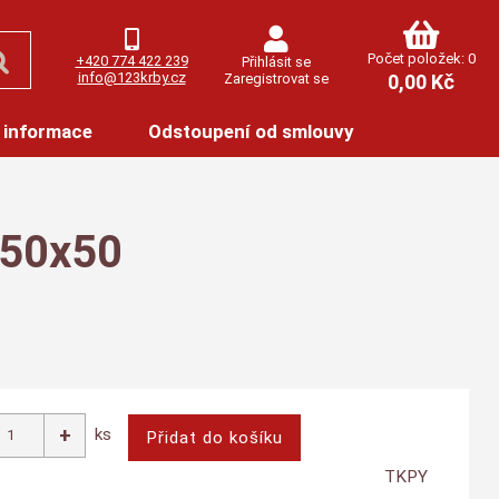
Počet položek: 0
+420 774 422 239
Přihlásit se
info@123krby.cz
Zaregistrovat se
0,00 Kč
 informace
Odstoupení od smlouvy
150x50
ks
TKPY