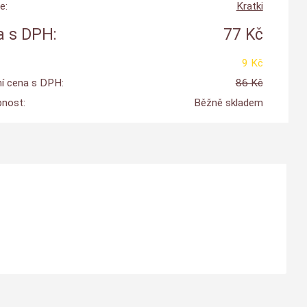
e:
Kratki
 s DPH:
77 Kč
9 Kč
í cena s DPH:
86 Kč
nost:
Běžně skladem