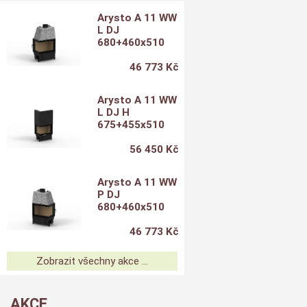
Arysto A 11 WW
L DJ
680+460x510
46 773 Kč
Arysto A 11 WW
L DJ H
675+455x510
56 450 Kč
Arysto A 11 WW
P DJ
680+460x510
46 773 Kč
Zobrazit všechny akce ...
AKCE