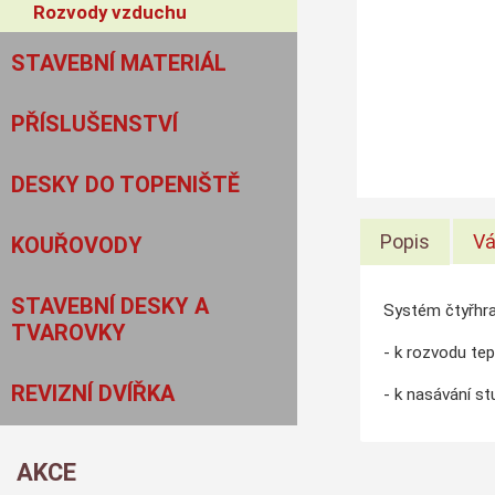
Rozvody vzduchu
STAVEBNÍ MATERIÁL
PŘÍSLUŠENSTVÍ
DESKY DO TOPENIŠTĚ
Popis
Vá
KOUŘOVODY
STAVEBNÍ DESKY A
Systém čtyřhr
TVAROVKY
- k rozvodu te
REVIZNÍ DVÍŘKA
- k nasávání s
AKCE