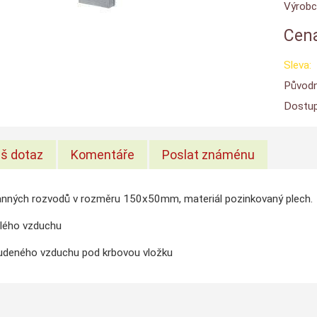
Výrobc
Cena
Sleva:
Původn
Dostup
š dotaz
Komentáře
Poslat známénu
anných rozvodů v rozměru 150x50mm, materiál pozinkovaný plech.
plého vzduchu
tudeného vzduchu pod krbovou vložku