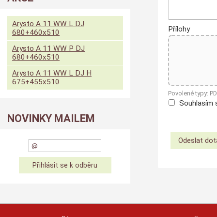
Arysto A 11 WW L DJ
Přílohy
680+460x510
Arysto A 11 WW P DJ
680+460x510
Arysto A 11 WW L DJ H
675+455x510
Povolené typy: P
Souhlasím 
NOVINKY MAILEM