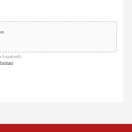
em
x 5 souborů)
nformací