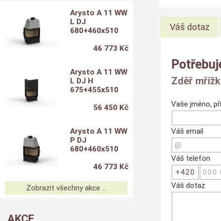
Arysto A 11 WW
L DJ
Váš dotaz
680+460x510
46 773 Kč
Potřebuj
Arysto A 11 WW
Zděř mřížk
L DJ H
675+455x510
Vaše jméno, pří
56 450 Kč
Váš email
Arysto A 11 WW
P DJ
680+460x510
Váš telefon
46 773 Kč
Váš dotaz
Zobrazit všechny akce ...
AKCE