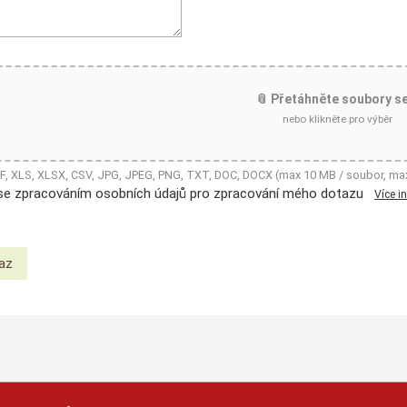
📎 Přetáhněte soubory s
nebo klikněte pro výběr
DF, XLS, XLSX, CSV, JPG, JPEG, PNG, TXT, DOC, DOCX (max 10 MB / soubor, ma
se zpracováním osobních údajů pro zpracování mého dotazu
Více i