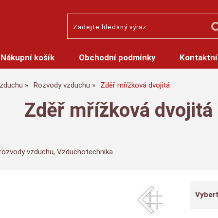
Nákupní košík
Obchodní podmínky
Kontaktní
zduchu
Rozvody vzduchu
Zděř mřížková dvojitá
Zděř mřížková dvojitá
o rozvody vzduchu, Vzduchotechnika
Vybert