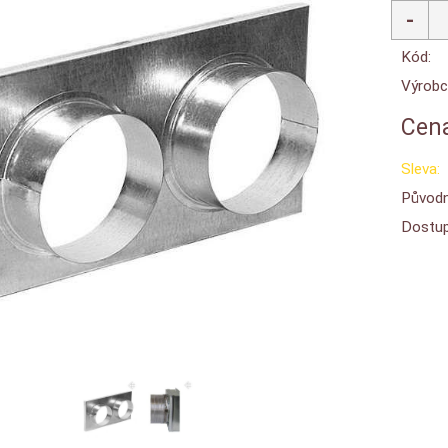
Kód:
Výrobc
Cena
Sleva:
Původn
Dostup