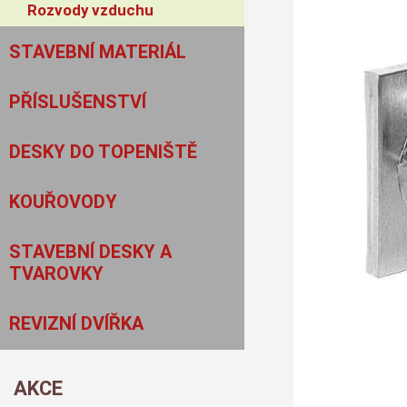
Rozvody vzduchu
STAVEBNÍ MATERIÁL
PŘÍSLUŠENSTVÍ
DESKY DO TOPENIŠTĚ
KOUŘOVODY
STAVEBNÍ DESKY A
TVAROVKY
REVIZNÍ DVÍŘKA
AKCE