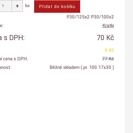
ks
P30/125x2 P30/100x2
e:
Kratki
 s DPH:
70 Kč
8 Kč
í cena s DPH:
77 Kč
nost:
Běžně skladem
( pr. 100 17x30 )