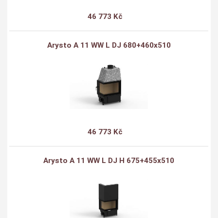
46 773 Kč
Arysto A 11 WW L DJ 680+460x510
46 773 Kč
Arysto A 11 WW L DJ H 675+455x510