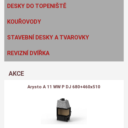
DESKY DO TOPENIŠTĚ
KOUŘOVODY
STAVEBNÍ DESKY A TVAROVKY
REVIZNÍ DVÍŘKA
AKCE
Arysto A 11 WW P DJ 680+460x510