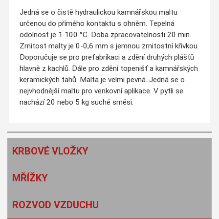
Jedná se o čistě hydraulickou kamnářskou maltu
určenou do přímého kontaktu s ohněm. Tepelná
odolnost je 1 100 °C. Doba zpracovatelnosti 20 min.
Zrnitost malty je 0-0,6 mm s jemnou zrnitostní křivkou.
Doporučuje se pro prefabrikaci a zdění druhých plášťů
hlavně z kachlů. Dále pro zdění topenišť a kamnářských
keramických tahů. Malta je velmi pevná. Jedná se o
nejvhodnější maltu pro venkovní aplikace. V pytli se
nachází 20 nebo 5 kg suché směsi.
KRBOVÉ VLOŽKY
MŘÍŽKY
ROZVOD VZDUCHU