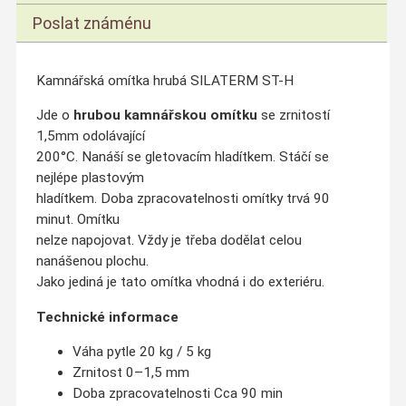
Poslat známénu
Kamnářská omítka hrubá SILATERM ST-H
Jde o
hrubou kamnářskou omítku
se zrnitostí
1,5mm odolávající
200°C. Nanáší se gletovacím hladítkem. Stáčí se
nejlépe plastovým
hladítkem. Doba zpracovatelnosti omítky trvá 90
minut. Omítku
nelze napojovat. Vždy je třeba dodělat celou
nanášenou plochu.
Jako jediná je tato omítka vhodná i do exteriéru.
Technické informace
Váha pytle 20 kg / 5 kg
Zrnitost 0–1,5 mm
Doba zpracovatelnosti Cca 90 min