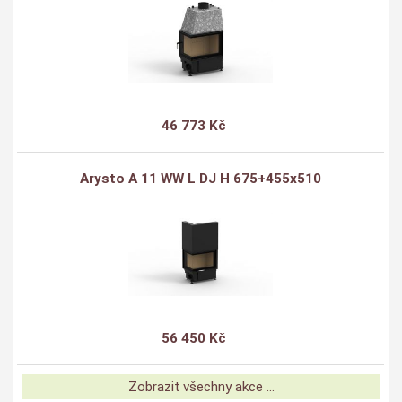
46 773 Kč
Arysto A 11 WW L DJ H 675+455x510
56 450 Kč
Zobrazit všechny akce ...