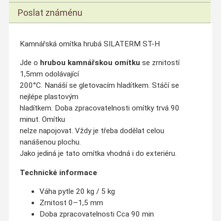
Poslat známénu
Kamnářská omítka hrubá SILATERM ST-H
Jde o
hrubou kamnářskou omítku
se zrnitostí
1,5mm odolávající
200°C. Nanáší se gletovacím hladítkem. Stáčí se
nejlépe plastovým
hladítkem. Doba zpracovatelnosti omítky trvá 90
minut. Omítku
nelze napojovat. Vždy je třeba dodělat celou
nanášenou plochu.
Jako jediná je tato omítka vhodná i do exteriéru.
Technické informace
Váha pytle 20 kg / 5 kg
Zrnitost 0–1,5 mm
Doba zpracovatelnosti Cca 90 min