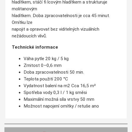
hladítkem, stáčí fi lcovým hladítkem a strukturuje
molitanovým
hladítkem. Doba zpracovatelnosti je cca 45 minut.
Omítku lze
napojit a opravovat bez viditelných vizuálních
nežádoucích vlivů.
Technické informace
Váha pytle 20 kg / 5 kg
Zrnitost 0–0,6 mm
Doba zpracovatelnosti 50 min.
Teplota použití 200 °C
Vydatnost balení na m2 Cca 16,5 m²
Spotřeba vody 0,3 l / 1 kg směsi
Maximální možná síla vrstvy 50 mm
Možnost napojení omítky / retuše ano