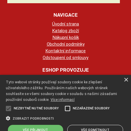
NAVIGACE
Úvodní strana
Katalog zboží
Nákupní košík
Obchodní podmínky
Kontaktní informace
Odstoupení od smlouvy
ESHOP PROVOZUJE
×
Tyto webové stránky používají soubory cookie ke zlepšení
123KRBY s.r.o.
uživatelského zážitku. Používáním našich webových stránek
souhlasíte se všemi soubory cookie v souladu s našimi zásadami
+420 774 422 239
používání souborů cookie.
Více informací
NEZBYTNĚ NUTNÉ SOUBORY
NEZAŘAZENÉ SOUBORY
info@123krby.cz
ZOBRAZIT PODROBNOSTI
VŠE PŘIJMOUT
VŠE ODMÍTNOUT