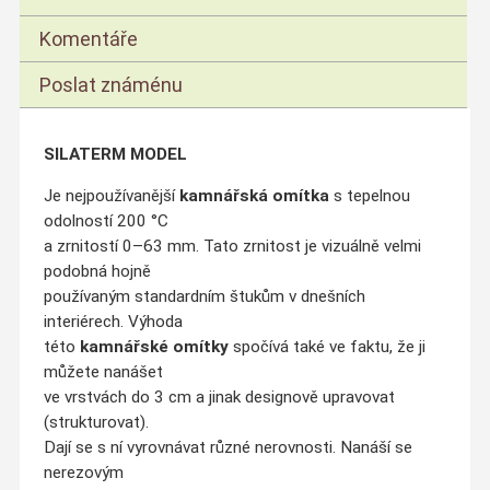
Komentáře
Poslat známénu
SILATERM MODEL
Je nejpoužívanější
kamnářská omítka
s tepelnou
odolností 200 °C
a zrnitostí 0–63 mm. Tato zrnitost je vizuálně velmi
podobná hojně
používaným standardním štukům v dnešních
interiérech. Výhoda
této
kamnářské omítky
spočívá také ve faktu, že ji
můžete nanášet
ve vrstvách do 3 cm a jinak designově upravovat
(strukturovat).
Dají se s ní vyrovnávat různé nerovnosti. Nanáší se
nerezovým