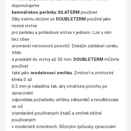
doporučujeme
kamnářskou perlinku SILATERM
používat.
Díky svému složení se
DOUBLETERM
používá jako
nosná vrstva
pro perlinku a pohledová vrstva v jednom. Lze s ním
bez obav
srovnávat nerovnosti povrchů. Dokáže odolávat vzniku
trhlin
a praskání do vrstvy až 50 mm.
DOUBLETERM
můžete
používat
také jako
modelovací omítku
. Zrnitost a zrnitostní
křivka 0 až
0,5 mm je naladěna tak, aby struktura povrchu po
zpracování
odpovídala požadavku většiny zákazníků a neodlišovala
se od
standardně používaných štuků a omítek běžně
používaných
v moderních interiérech. Různými způsoby zpracování