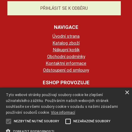
NAVIGACE
Úvodní strana
Katalog zboží
Nákupní košík
Obchodní podmínky
Kontaktní informace
Odstoupení od smlouvy
ESHOP PROVOZUJE
×
Tyto webové stránky používají soubory cookie ke zlepšení
123KRBY s.r.o.
uživatelského zážitku. Používáním našich webových stránek
souhlasíte se všemi soubory cookie v souladu s našimi zásadami
+420 774 422 239
používání souborů cookie.
Více informací
NEZBYTNĚ NUTNÉ SOUBORY
NEZAŘAZENÉ SOUBORY
info@123krby.cz
ZOBRAZIT PODROBNOSTI