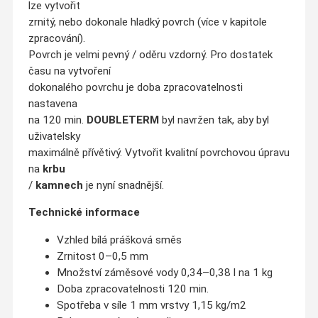
lze vytvořit
zrnitý, nebo dokonale hladký povrch (více v kapitole
zpracování).
Povrch je velmi pevný / oděru vzdorný. Pro dostatek
času na vytvoření
dokonalého povrchu je doba zpracovatelnosti
nastavena
na 120 min.
DOUBLETERM
byl navržen tak, aby byl
uživatelsky
maximálně přívětivý. Vytvořit kvalitní povrchovou úpravu
na
krbu
/
kamnech
je nyní snadnější.
Technické informace
Vzhled bílá prášková směs
Zrnitost 0–0,5 mm
Množství záměsové vody 0,34–0,38 l na 1 kg
Doba zpracovatelnosti 120 min.
Spotřeba v síle 1 mm vrstvy 1,15 kg/m2