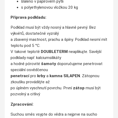
Baleno v papírovém pytli
s polyethylenovou vložkou 20 kg
Příprava podkladu:
Podklad musí být vždy nosný a hlavně pevný. Bez
výkvětů, dostatečně vyzrálý
a zbavený mastnost, prachu a špíny. Podklad nesmí mít
teplotu pod 5 °C.
V takové teplotě
DOUBLETERM
neaplikujte. Savější
podklady např. kalciumsilikáty
a hodně pórovité
šamoty
doporučujeme penetrovat
speciální osvědčenou
penetrací
pro
krby
a
kamna SILAPEN
. Zátopnou
zkoušku provádějte až
po úplném vyschnutí povrchu. První
zátop
musí být
pozvolný a citlivý
Zpracování:
Suchou směs vsypte do vědra a nejprve na sucho