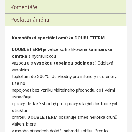
Komentáře
Poslat známénu
Kamnářská speciální omítka DOUBLETERM
DOUBLETERM
je velice sofi stikovaná
kamnářská
omítka
s hydraulickou
vazbou a s
vysokou tepelnou odolností
. Odolává
vysokým
teplotám do 200°C. Je vhodný pro interiéry i exteriéry.
Lze ho
napojovat bez vzniku viditelného přechodu, což velmi
usnadňuje
opravy. Je také vhodný pro opravy starých historických
struktur
omítek.
DOUBLETERM
obsahuje směs několika druhů
vláken, které
v mnoha případech dokáží nahradit i síťku. Přesto