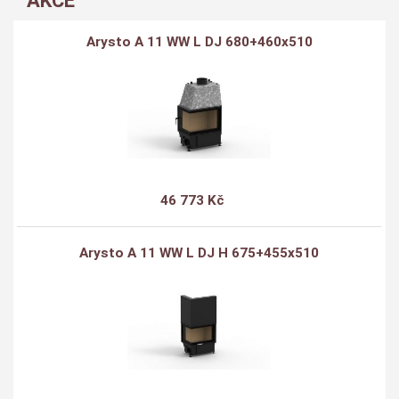
AKCE
Arysto A 11 WW L DJ 680+460x510
46 773 Kč
Arysto A 11 WW L DJ H 675+455x510