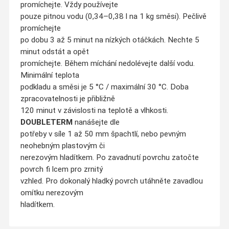
promíchejte. Vždy používejte
pouze pitnou vodu (0,34–0,38 l na 1 kg směsi). Pečlivě
promíchejte
po dobu 3 až 5 minut na nízkých otáčkách. Nechte 5
minut odstát a opět
promíchejte. Během míchání nedolévejte další vodu.
Minimální teplota
podkladu a směsi je 5 °C / maximální 30 °C. Doba
zpracovatelnosti je přibližně
120 minut v závislosti na teplotě a vlhkosti.
DOUBLETERM
nanášejte dle
potřeby v síle 1 až 50 mm špachtlí, nebo pevným
neohebným plastovým či
nerezovým hladítkem. Po zavadnutí povrchu zatočte
povrch fi lcem pro zrnitý
vzhled. Pro dokonalý hladký povrch utáhněte zavadlou
omítku nerezovým
hladítkem.