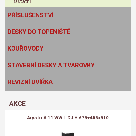
Ostatní
PŘÍSLUŠENSTVÍ
DESKY DO TOPENIŠTĚ
KOUŘOVODY
STAVEBNÍ DESKY A TVAROVKY
REVIZNÍ DVÍŘKA
AKCE
Arysto A 11 WW L DJ H 675+455x510