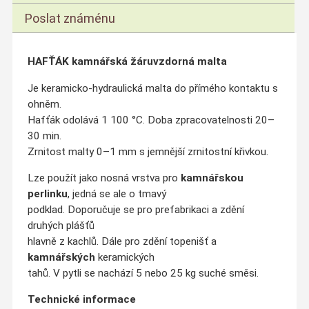
Poslat známénu
HAFŤÁK kamnářská žáruvzdorná malta
Je keramicko-hydraulická malta do přímého kontaktu s
ohněm.
Hafťák odolává 1 100 °C. Doba zpracovatelnosti 20–
30 min.
Zrnitost malty 0–1 mm s jemnější zrnitostní křivkou.
Lze použít jako nosná vrstva pro
kamnářskou
perlinku
, jedná se ale o tmavý
podklad. Doporučuje se pro prefabrikaci a zdění
druhých plášťů
hlavně z kachlů. Dále pro zdění topenišť a
kamnářských
keramických
tahů. V pytli se nachází 5 nebo 25 kg suché směsi.
Technické informace