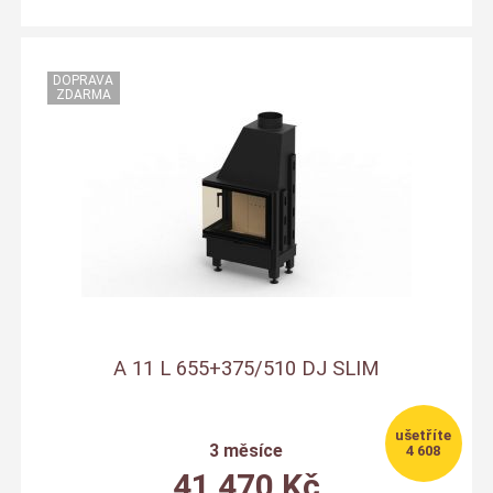
A 11 L 655+375/510 DJ SLIM
3 měsíce
4 608
41 470
Kč