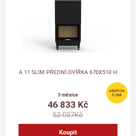
A 11 SLIM PŘEDNÍ DVÍŘKA 670X510 H
3 měsíce
5 204
46 833
Kč
52 037
Kč