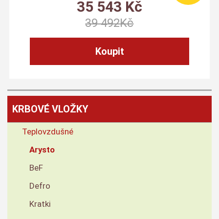
35 543
Kč
39 492
Kč
KRBOVÉ VLOŽKY
Teplovzdušné
Arysto
BeF
Defro
Kratki