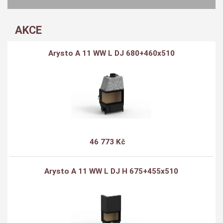
AKCE
Arysto A 11 WW L DJ 680+460x510
46 773 Kč
Arysto A 11 WW L DJ H 675+455x510