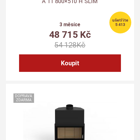
A 11 800×510 H SLIM
3 měsíce
5 413
48 715
Kč
54 128
Kč