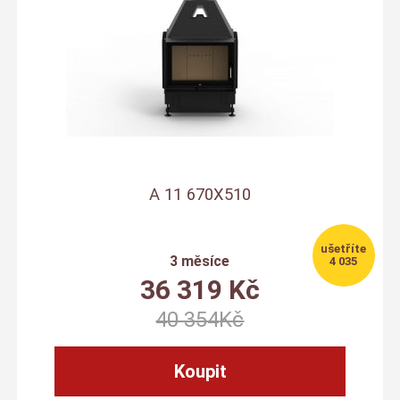
A 11 670X510
3 měsíce
4 035
36 319
Kč
40 354
Kč