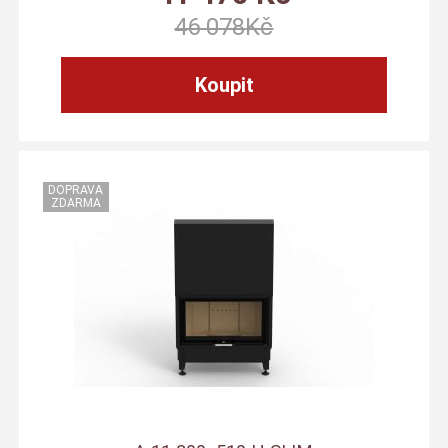
46 078
Kč