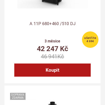
A 11P 680+460 /510 DJ
3 měsíce
4 694
42 247
Kč
46 941
Kč