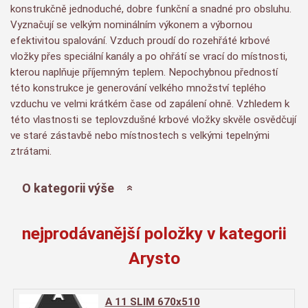
konstrukčně jednoduché, dobre funkční a snadné pro obsluhu.
Vyznačují se velkým nominálním výkonem a výbornou
efektivitou spalování. Vzduch proudí do rozehřáté krbové
vložky přes speciální kanály a po ohřátí se vrací do místnosti,
kterou naplňuje příjemným teplem. Nepochybnou předností
této konstrukce je generování velkého množství teplého
vzduchu ve velmi krátkém čase od zapálení ohně. Vzhledem k
této vlastnosti se teplovzdušné krbové vložky skvěle osvědčují
ve staré zástavbě nebo místnostech s velkými tepelnými
ztrátami.
O kategorii výše
nejprodávanější položky v kategorii
Arysto
A 11 SLIM 670x510