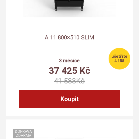
A 11 800×510 SLIM
3 měsíce
4 158
37 425
Kč
41 583
Kč