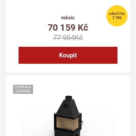
měsíc
7 795
70 159
Kč
77 954
Kč