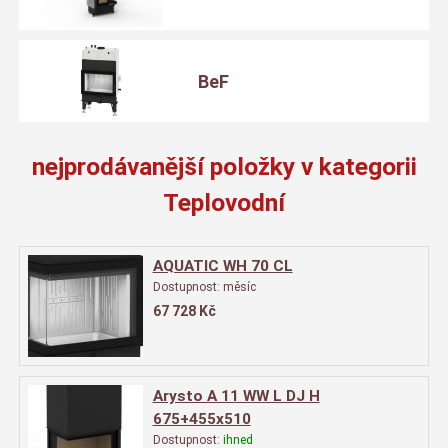
BeF
nejprodávanější položky v kategorii
Teplovodní
AQUATIC WH 70 CL
Dostupnost:
měsíc
67 728
Kč
Arysto A 11 WW L DJ H
675+455x510
Dostupnost:
ihned