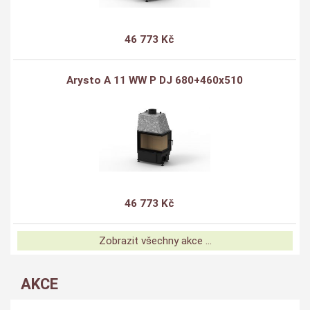
46 773 Kč
Arysto A 11 WW P DJ 680+460x510
46 773 Kč
Zobrazit všechny akce ...
AKCE