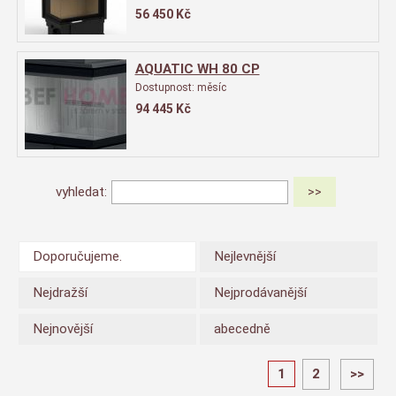
56 450
Kč
AQUATIC WH 80 CP
Dostupnost:
měsíc
94 445
Kč
vyhledat:
Doporučujeme.
Nejlevnější
Nejdražší
Nejprodávanější
Nejnovější
abecedně
1
2
>>