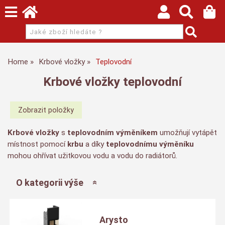
Home
Krbové vložky
Teplovodní
Krbové vložky teplovodní
Krbové vložky
s
teplovodním
výměníkem
umožňují vytápět
místnost pomocí
krbu
a díky
teplovodnímu výměníku
mohou ohřívat užitkovou vodu a vodu do radiátorů.
O kategorii výše
Arysto