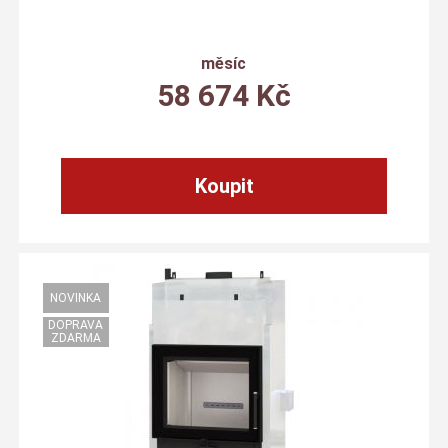
měsíc
58 674
Kč