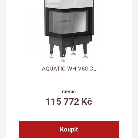
AQUATIC WH V80 CL
měsíc
115 772
Kč