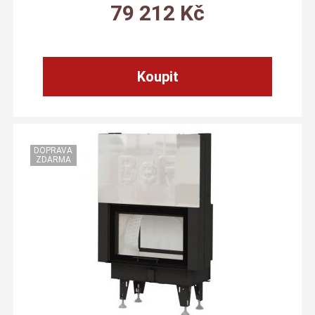
79 212
Kč