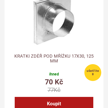
KRATKI ZDĚŘ POD MŘÍŽKU 17X30, 125
MM
ihned
8
70
Kč
77
Kč