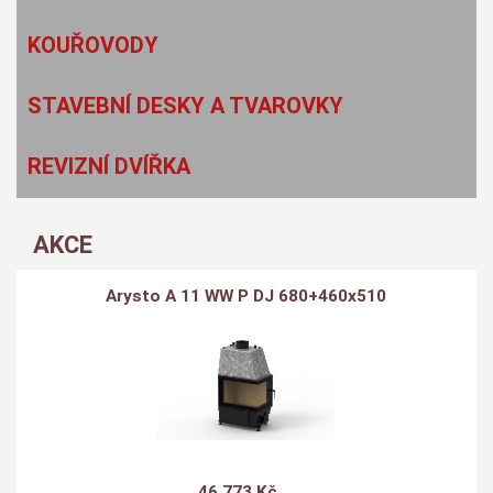
KOUŘOVODY
STAVEBNÍ DESKY A TVAROVKY
REVIZNÍ DVÍŘKA
AKCE
Arysto A 11 WW P DJ 680+460x510
46 773 Kč