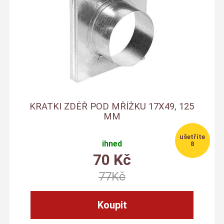
KRATKI ZDĚŘ POD MŘÍŽKU 17X49, 125
MM
ihned
8
70
Kč
77
Kč