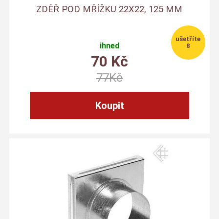
ZDĚŘ POD MŘÍŽKU 22X22, 125 MM
ihned
8
70
Kč
77
Kč