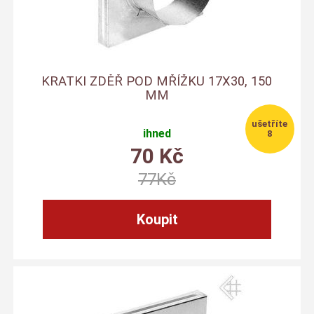
KRATKI ZDĚŘ POD MŘÍŽKU 17X30, 150
MM
ihned
8
70
Kč
77
Kč