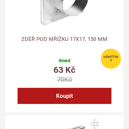
ZDĚŘ POD MŘÍŽKU 17X17, 150 MM
ihned
7
63
Kč
70
Kč