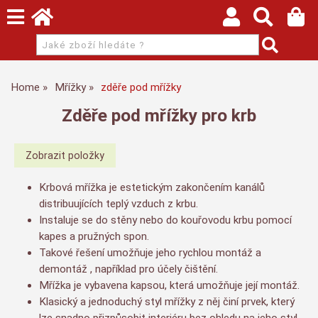
Home
Mřížky
zděře pod mřížky
Zděře pod mřížky pro krb
Krbová mřížka je estetickým zakončením kanálů
distribuujících teplý vzduch z krbu.
Instaluje se do stěny nebo do kouřovodu krbu pomocí
kapes a pružných spon.
Takové řešení umožňuje jeho rychlou montáž a
demontáž , například pro účely čištění.
Mřížka je vybavena kapsou, která umožňuje její montáž.
Klasický a jednoduchý styl mřížky z něj činí prvek, který
lze snadno přizpůsobit interiéru bez ohledu na jeho styl.