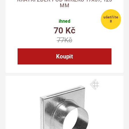
MM
ihned
8
70
Kč
77
Kč