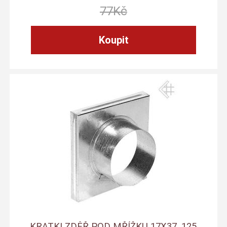
77
Kč
KRATKI ZDĚŘ POD MŘÍŽKU 17X37, 125