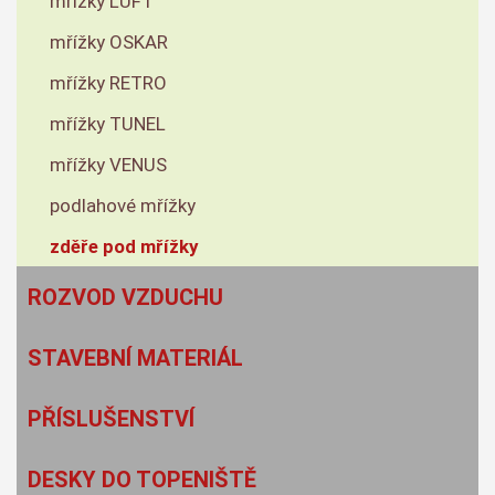
mřížky LUFT
mřížky OSKAR
mřížky RETRO
mřížky TUNEL
mřížky VENUS
podlahové mřížky
zděře pod mřížky
ROZVOD VZDUCHU
STAVEBNÍ MATERIÁL
PŘÍSLUŠENSTVÍ
DESKY DO TOPENIŠTĚ