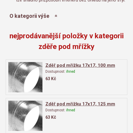
O kategorii výše
nejprodávanější položky v kategorii
zděře pod mřížky
Zděř pod mřížku 17x17, 100 mm
Dostupnost:
ihned
63
Kč
Zděř pod mřížku 17x17, 125 mm
Dostupnost:
ihned
63
Kč