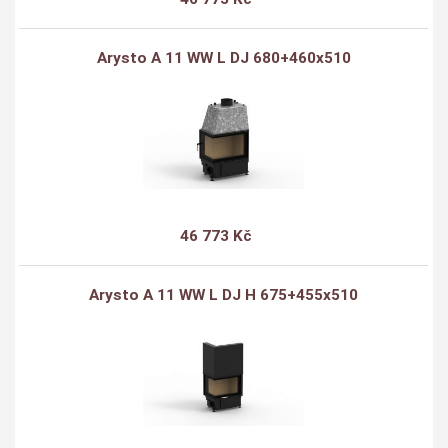
Arysto A 11 WW L DJ 680+460x510
46 773 Kč
Arysto A 11 WW L DJ H 675+455x510