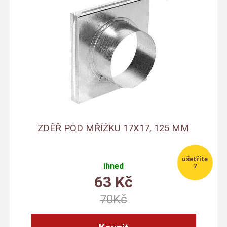
ZDĚŘ POD MŘÍŽKU 17X17, 125 MM
ihned
7
63
Kč
70
Kč