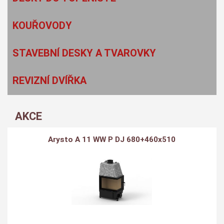
KOUŘOVODY
STAVEBNÍ DESKY A TVAROVKY
REVIZNÍ DVÍŘKA
AKCE
Arysto A 11 WW P DJ 680+460x510