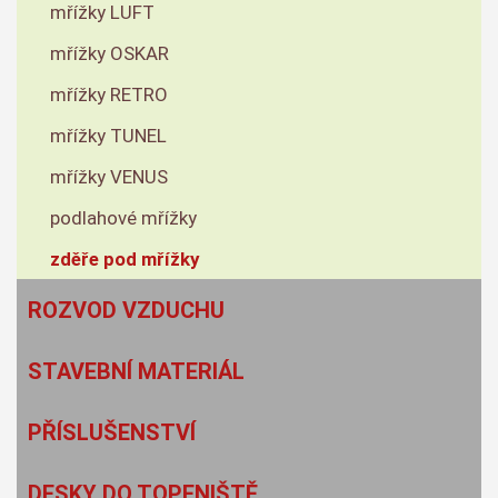
mřížky LUFT
mřížky OSKAR
mřížky RETRO
mřížky TUNEL
mřížky VENUS
podlahové mřížky
zděře pod mřížky
ROZVOD VZDUCHU
STAVEBNÍ MATERIÁL
PŘÍSLUŠENSTVÍ
DESKY DO TOPENIŠTĚ