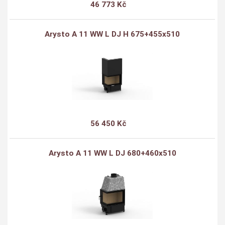
46 773 Kč
Arysto A 11 WW L DJ H 675+455x510
56 450 Kč
Arysto A 11 WW L DJ 680+460x510