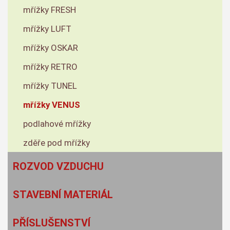
mřížky FRESH
mřížky LUFT
mřížky OSKAR
mřížky RETRO
mřížky TUNEL
mřížky VENUS
podlahové mřížky
zděře pod mřížky
ROZVOD VZDUCHU
STAVEBNÍ MATERIÁL
PŘÍSLUŠENSTVÍ