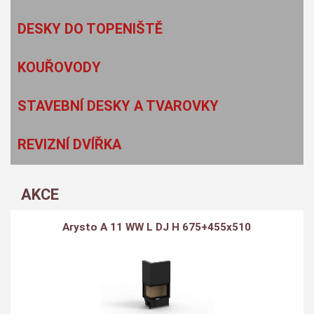
DESKY DO TOPENIŠTĚ
KOUŘOVODY
STAVEBNÍ DESKY A TVAROVKY
REVIZNÍ DVÍŘKA
AKCE
Arysto A 11 WW L DJ H 675+455x510