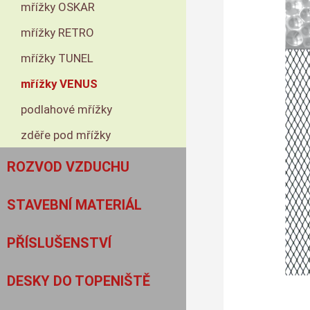
mřížky OSKAR
mřížky RETRO
mřížky TUNEL
mřížky VENUS
podlahové mřížky
zděře pod mřížky
ROZVOD VZDUCHU
STAVEBNÍ MATERIÁL
PŘÍSLUŠENSTVÍ
DESKY DO TOPENIŠTĚ