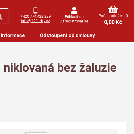
Počet položek: 0
+420 774 422 239
Přihlásit se
info@123krby.cz
Zaregistrovat se
0,00 Kč
 informace
Odstoupení od smlouvy
 niklovaná bez žaluzie