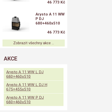
46 773 Kč
Arysto A 11 WW
P DJ
680+460x510
46 773 Kč
Zobrazit všechny akce ...
AKCE
Arysto A 11 WW L DJ
680+460x510
Arysto A 11 WW L DJ H
675+455x510
Arysto A 11 WW P DJ
680+460x510