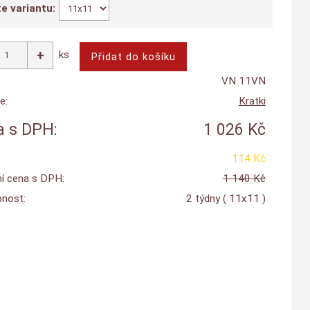
e variantu:
ks
VN 11VN
e:
Kratki
 s DPH:
1 026 Kč
114 Kč
í cena s DPH:
1 140 Kč
nost:
2 týdny
( 11x11 )