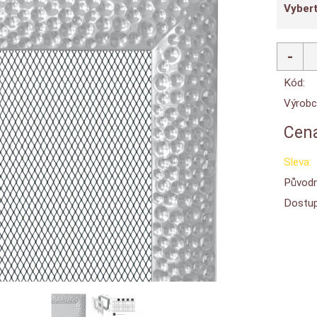
Vybert
Kód:
Výrobc
Cena
Sleva:
Původn
Dostup