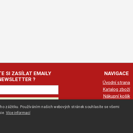
E SI ZASÍLAT EMAILY
NAVIGACE
NEWSLETTER ?
Úvodní strana
Katalog zboží
Nákupní košík
Obchodní podmín
kého zážitku. Používáním našich webových stránek souhlasíte se všemi
Kontaktní informa
kie.
Více informací
Odstoupení od smlo