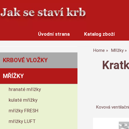
Úvodní strana
Katalog zboží
Home
Mřížky
KRBOVÉ VLOŽKY
Kratk
MŘÍŽKY
hranaté mřížky
kulaté mřížky
Kovová ventilačn
mřížky FRESH
mřížky LUFT