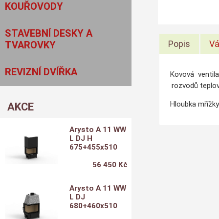
KOUŘOVODY
STAVEBNÍ DESKY A
Popis
Vá
TVAROVKY
REVIZNÍ DVÍŘKA
Kovová ventila
rozvodů teplov
Hloubka mřížky
AKCE
Arysto A 11 WW
L DJ H
675+455x510
56 450 Kč
Arysto A 11 WW
L DJ
680+460x510