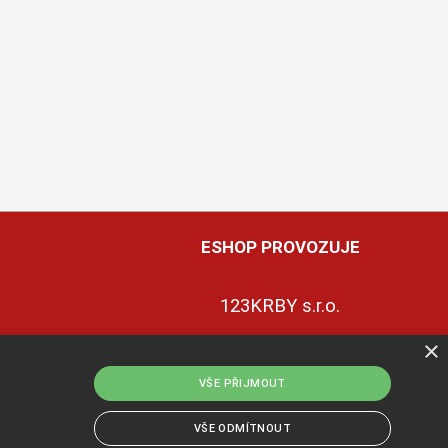
ESHOP PROVOZUJE
123KRBY s.r.o.
×
+420 774 422 239
ky
ce
VŠE PŘIJMOUT
info@123krby.cz
uvy
VŠE ODMÍTNOUT