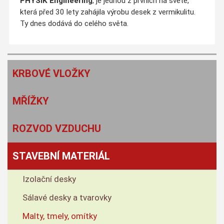
PHYSIK Engineering
, je jednou z prvních na světě,
která před 30 lety zahájila výrobu desek z vermikulitu.
Ty dnes dodává do celého světa.
KRBOVÉ VLOŽKY
MŘÍŽKY
ROZVOD VZDUCHU
STAVEBNÍ MATERIÁL
Izolační desky
Sálavé desky a tvarovky
Malty, tmely, omítky