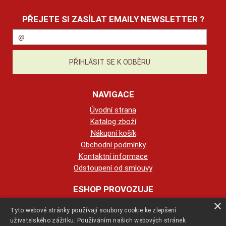
PŘEJETE SI ZASÍLAT EMAILY NEWSLETTER ?
NAVIGACE
Úvodní strana
Katalog zboží
Nákupní košík
Obchodní podmínky
Kontaktní informace
Odstoupení od smlouvy
ESHOP PROVOZUJE
×
Tyto webové stránky používají soubory cookie ke zlepšení
123KRBY s.r.o.
uživatelského zážitku. Používáním našich webových stránek