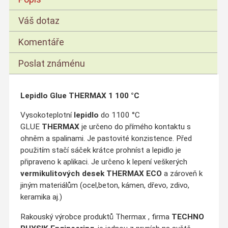
Váš dotaz
Komentáře
Poslat známénu
Lepidlo Glue THERMAX 1 100 °C
Vysokoteplotní
lepidlo
do 1100 °C
GLUE
THERMAX
je určeno do
přímého kontaktu s
ohněm
a spalinami. Je pastovité konzistence. Před
použitím stačí sáček krátce prohníst a lepidlo je
připraveno k aplikaci. Je určeno k lepení
veškerých
vermikulitových desek
THERMAX ECO
a zároveň k
jiným materiálům (ocel,beton, kámen, dřevo, zdivo,
keramika aj.)
Rakouský výrobce produktů Thermax , firma
TECHNO