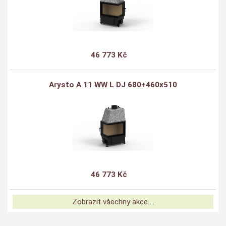
46 773 Kč
Arysto A 11 WW L DJ 680+460x510
46 773 Kč
Zobrazit všechny akce ...