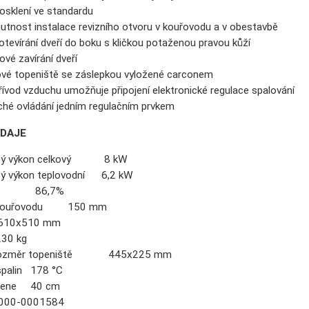
rosklení ve standardu
utnost instalace revizního otvoru v kouřovodu a v obestavbě
otevírání dveří do boku s kličkou potaženou pravou kůží
vé zavírání dveří
vé topeniště se záslepkou vyložené carconem
řívod vzduchu umožňuje připojení elektronické regulace spalování
hé ovládání jedním regulačním prvkem
ÚDAJE
itý výkon celkový 8 kW
tý výkon teplovodní 6,2 kW
ost 86,7%
 kouřovodu 150 mm
 610x510 mm
30 kg
í rozměr topeniště 445x225 mm
spalin 178 °C
olene 40 cm
00-0001584