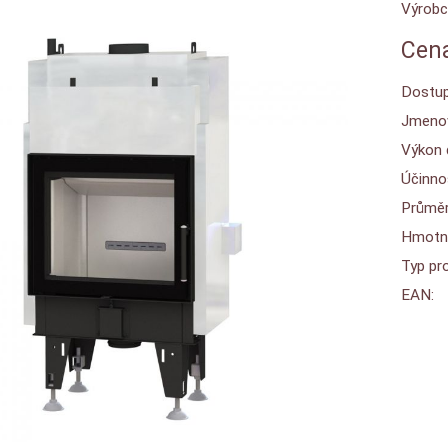
Výrobc
Cena
Dostup
Jmenov
Výkon 
Účinnos
Průměr
Hmotn
Typ pro
EAN: