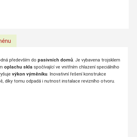
ménu
hodná především do
pasivních domů
. Je vybavena trojsklem
em
oplachu skla
spočívající ve vnitřním chlazení speciálního
vyšuje
výkon výměníku
. Inovativní řešení konstrukce
 díky tomu odpadá i nutnost instalace revizního otvoru.