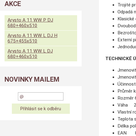
AKCE
Trojité p
Odpadá n
Klasické 
Arysto A 11 WW P DJ
680+460x510
Dvoubodo
Bezrošto
Arysto A 11 WW L DJ H
Externí p
675+455x510
Jednoduc
Arysto A 11 WW L DJ
680+460x510
TECHNICKÉ 
Jmenov
Jmenovi
NOVINKY MAILEM
Účinn
Průměr
Rozměr
Váha 2
Vlastn
Teplota 
Délka p
EAN 0