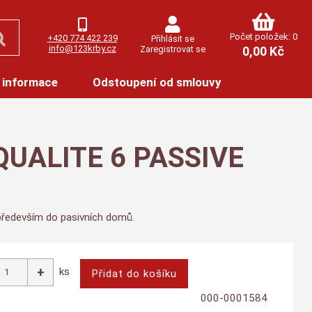
Počet položek: 0
+420 774 422 239
Přihlásit se
info@123krby.cz
Zaregistrovat se
0,00 Kč
 informace
Odstoupení od smlouvy
AQUALITE 6 PASSIVE
 především do pasivních domů.
ks
000-0001584