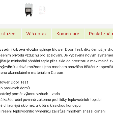
 stažení
Váš dotaz
Komentáře
Poslat zná
ovodní krbová vložka
splňuje Blower Door Test, díky čemuž je v
řešením přívodu vzduchu pro spalování. Je vybavena novým systém
ajišťuje minimální předání tepla přes sklo do prostoru a maximálně z
 výměníku
dává možnost jeho mnohem snazšího čištění z topeniště,
oženo akumulačním materiálem Carcon.
Blower Door Test
o pasivních domů
atelný poměr výkonu vzduch - voda
á každoroční povinné zákonné prohlídky teplovodních topidel
 chladnější sklo než u krbů s klasickou koncepcí
í řešení teplovodního výměníku zajišťuje mnohem snazší čištění