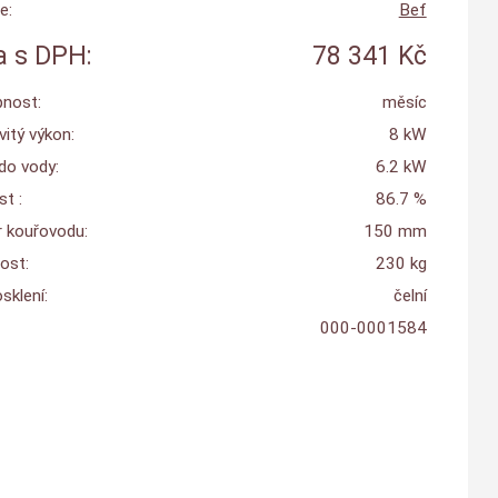
e:
Bef
 s DPH:
78 341 Kč
nost:
měsíc
itý výkon:
8 kW
do vody:
6.2 kW
t :
86.7 %
 kouřovodu:
150 mm
ost:
230 kg
sklení:
čelní
000-0001584