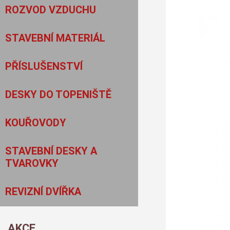
ROZVOD VZDUCHU
STAVEBNÍ MATERIÁL
PŘÍSLUŠENSTVÍ
DESKY DO TOPENIŠTĚ
KOUŘOVODY
STAVEBNÍ DESKY A
TVAROVKY
REVIZNÍ DVÍŘKA
AKCE