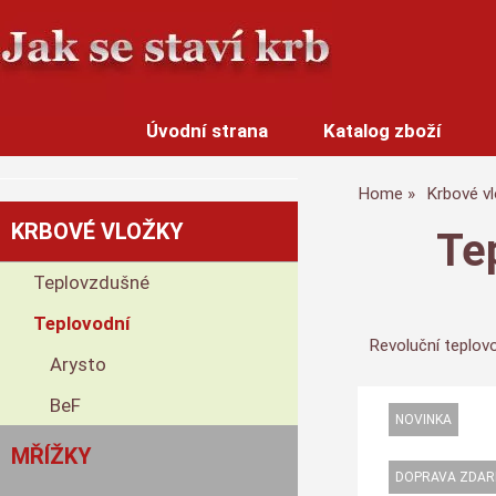
Úvodní strana
Katalog zboží
Home
Krbové v
KRBOVÉ VLOŽKY
Te
Teplovzdušné
Teplovodní
Revoluční teplov
Arysto
BeF
MŘÍŽKY