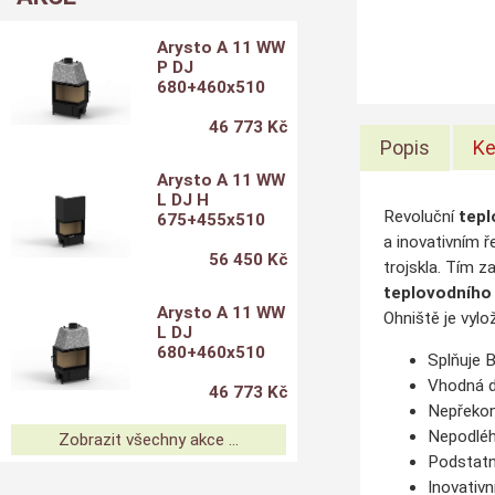
Arysto A 11 WW
P DJ
680+460x510
46 773 Kč
Popis
Ke
Arysto A 11 WW
L DJ H
Revoluční
tepl
675+455x510
a inovativním 
56 450 Kč
trojskla. Tím z
teplovodního
Arysto A 11 WW
Ohniště je vyl
L DJ
680+460x510
Splňuje 
Vhodná d
46 773 Kč
Nepřekon
Nepodléh
Zobrazit všechny akce ...
Podstatně
Inovativn