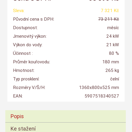
Sleva:
7 321 Kč
Původní cena s DPH:
73 211 Kč
Dostupnost:
měsíc
Jmenovitý výkon:
24 kW
Výkon do vody:
21 kW
Účinnost :
80 %
Průměr kouřovodu:
180 mm
Hmotnost:
265 kg
Typ prosklení:
čelní
Rozměry V/Š/H:
1360x800x525 mm
EAN:
5907518340527
Popis
Ke stažení