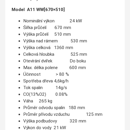
Model A11 WW[670×510]
Nominální výkon 24 kW
Śířka průčelí 670 mm
Výška průčelí 510 mm
Výška nad rámem 530 mm
Výška celková 1360 mm
Celková hloubka 525 mm
Otevírání dvířek Do boku
Max. délka polene 600 mm
Účinnost > 80 %
Spotřeba dřeva 4,6kg/h
Tok spalin 14g/s
CO(13%O2) 0.08%
Váha 265 kg
Průměr odvodu spalin 180 mm
Průměr přívodu vzduchu 125 mm
Výška podbudovy 320 mm
Výkon do vody 21 kW