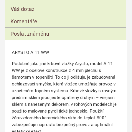
Váš dotaz
Komentáře
Poslat známénu
ARYSTO A 11 WW
Podobně jako jiné krbové vložky Arysto, model A 11
WW je z ocelové konstrukce z 4 mm plechu s
šamotem v topeništi. To co ji odlišuje, je zabudovaná
ochlazovací smyčka, která vložce umožňuje provoz v
uzavřeném topném systemu. Krbové vložky s rovným
předním sklem jsou ještě opatřeny druhým – vnějším
sklem s naneseným dekorem, v rohových modelech je
použito malované pyrolitické jednosklo. Použití
žáruvzdorného keramického skła do teplot 800°
zabezpečuje naprosto bezpečný provoz a optimální
estetický efekt.