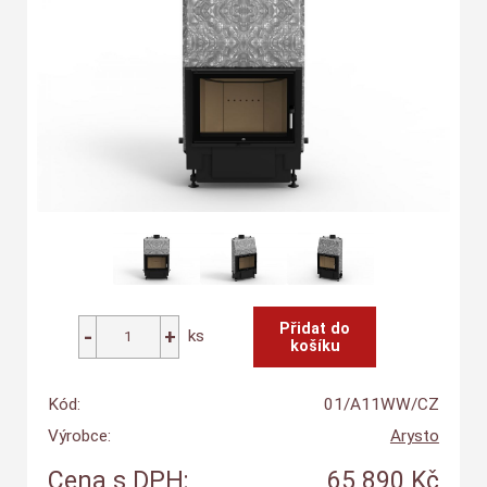
ks
Kód:
01/A11WW/CZ
Výrobce:
Arysto
Cena s DPH:
65 890 Kč