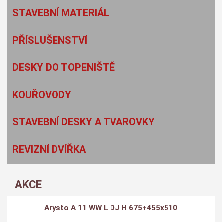
STAVEBNÍ MATERIÁL
PŘÍSLUŠENSTVÍ
DESKY DO TOPENIŠTĚ
KOUŘOVODY
STAVEBNÍ DESKY A TVAROVKY
REVIZNÍ DVÍŘKA
AKCE
Arysto A 11 WW L DJ H 675+455x510