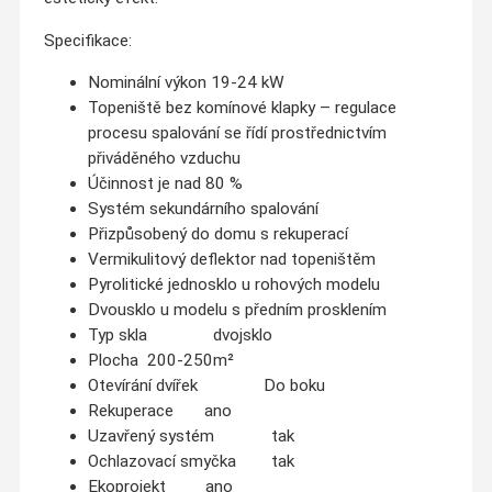
Specifikace:
Nominální výkon 19-24 kW
Topeniště bez komínové klapky – regulace
procesu spalování se řídí prostřednictvím
přiváděného vzduchu
Účinnost je nad 80 %
Systém sekundárního spalování
Přizpůsobený do domu s rekuperací
Vermikulitový deflektor nad topeništěm
Pyrolitické jednosklo u rohových modelu
Dvousklo u modelu s předním prosklením
Typ skla dvojsklo
Plocha 200-250m²
Otevírání dvířek Do boku
Rekuperace ano
Uzavřený systém tak
Ochlazovací smyčka tak
Ekoprojekt ano