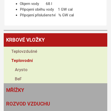
Objem vody 68 l
Připojení oběhu vody 1 GW cal
Připojení příslušenství ½ GW cal
KRBOVÉ VLOŽKY
Teplovzdušné
Teplovodní
Arysto
BeF
MŘÍŽKY
ROZVOD VZDUCHU