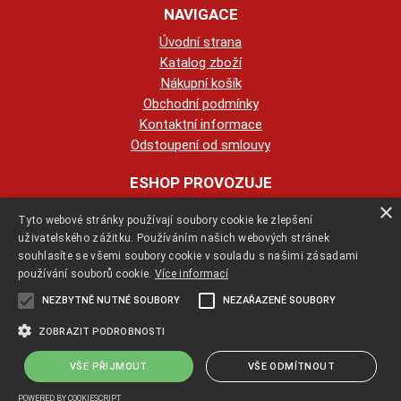
NAVIGACE
Úvodní strana
Katalog zboží
Nákupní košík
Obchodní podmínky
Kontaktní informace
Odstoupení od smlouvy
ESHOP PROVOZUJE
×
Tyto webové stránky používají soubory cookie ke zlepšení
123KRBY s.r.o.
uživatelského zážitku. Používáním našich webových stránek
souhlasíte se všemi soubory cookie v souladu s našimi zásadami
+420 774 422 239
používání souborů cookie.
Více informací
NEZBYTNĚ NUTNÉ SOUBORY
NEZAŘAZENÉ SOUBORY
info@123krby.cz
ZOBRAZIT PODROBNOSTI
VŠE PŘIJMOUT
VŠE ODMÍTNOUT
Copyright ©
jak-se-stavi-krb.cz
,
provozováno na systému
tvorba e-
shopu
a
pronájem e-shopu
Shop5.cz
POWERED BY COOKIESCRIPT