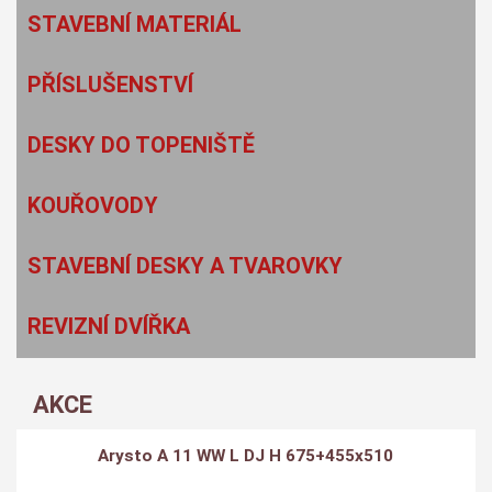
STAVEBNÍ MATERIÁL
PŘÍSLUŠENSTVÍ
DESKY DO TOPENIŠTĚ
KOUŘOVODY
STAVEBNÍ DESKY A TVAROVKY
REVIZNÍ DVÍŘKA
AKCE
Arysto A 11 WW L DJ H 675+455x510