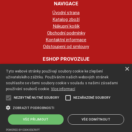
NAVIGACE
Úvodní strana
Katalog zboží
Nákupní košík
Obchodní podmínky
Kontaktní informace
Odstoupení od smlouvy
ESHOP PROVOZUJE
×
Tyto webové stránky používají soubory cookie ke zlepšení
123KRBY s.r.o.
uživatelského zážitku. Používáním našich webových stránek
souhlasíte se všemi soubory cookie v souladu s našimi zásadami
+420 774 422 239
používání souborů cookie.
Více informací
NEZBYTNĚ NUTNÉ SOUBORY
NEZAŘAZENÉ SOUBORY
info@123krby.cz
ZOBRAZIT PODROBNOSTI
VŠE PŘIJMOUT
VŠE ODMÍTNOUT
Copyright ©
jak-se-stavi-krb.cz
,
provozováno na systému
tvorba e-
shopu
a
pronájem e-shopu
Shop5.cz
POWERED BY COOKIESCRIPT