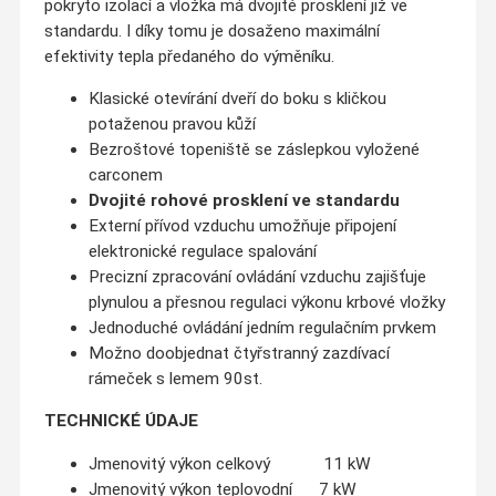
pokryto izolací a vložka má dvojité prosklení již ve
standardu. I díky tomu je dosaženo maximální
efektivity tepla předaného do výměníku.
Klasické otevírání dveří do boku s kličkou
potaženou pravou kůží
Bezroštové topeniště se záslepkou vyložené
carconem
Dvojité rohové prosklení ve standardu
Externí přívod vzduchu umožňuje připojení
elektronické regulace spalování
Precizní zpracování ovládání vzduchu zajišťuje
plynulou a přesnou regulaci výkonu krbové vložky
Jednoduché ovládání jedním regulačním prvkem
Možno doobjednat čtyřstranný zazdívací
rámeček s lemem 90st.
TECHNICKÉ ÚDAJE
Jmenovitý výkon celkový 11 kW
Jmenovitý výkon teplovodní 7 kW