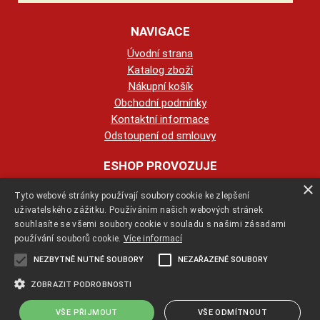
NAVIGACE
Úvodní strana
Katalog zboží
Nákupní košík
Obchodní podmínky
Kontaktní informace
Odstoupení od smlouvy
ESHOP PROVOZUJE
×
Tyto webové stránky používají soubory cookie ke zlepšení
123KRBY s.r.o.
uživatelského zážitku. Používáním našich webových stránek
souhlasíte se všemi soubory cookie v souladu s našimi zásadami
+420 774 422 239
používání souborů cookie.
Více informací
NEZBYTNĚ NUTNÉ SOUBORY
NEZAŘAZENÉ SOUBORY
info@123krby.cz
ZOBRAZIT PODROBNOSTI
VŠE PŘIJMOUT
VŠE ODMÍTNOUT