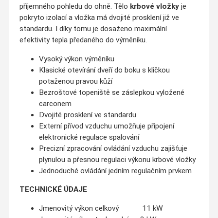
příjemného pohledu do ohně. Tělo
krbové vložky
je
pokryto izolací a vložka má dvojité prosklení již ve
standardu. I díky tomu je dosaženo maximální
efektivity tepla předaného do výměníku.
Vysoký výkon výměníku
Klasické otevírání dveří do boku s kličkou
potaženou pravou kůží
Bezroštové topeniště se záslepkou vyložené
carconem
Dvojité prosklení ve standardu
Externí přívod vzduchu umožňuje připojení
elektronické regulace spalování
Precizní zpracování ovládání vzduchu zajišťuje
plynulou a přesnou regulaci výkonu krbové vložky
Jednoduché ovládání jedním regulačním prvkem
TECHNICKÉ ÚDAJE
Jmenovitý výkon celkový 11 kW