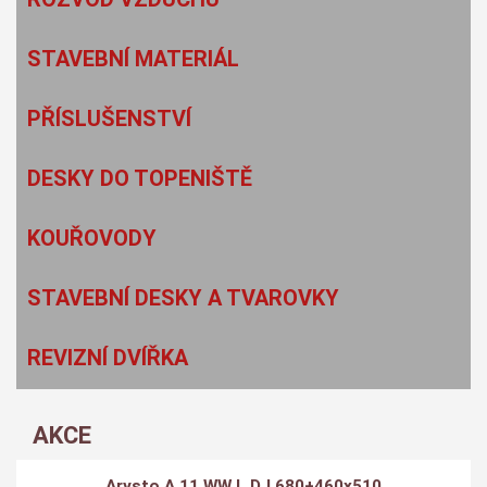
STAVEBNÍ MATERIÁL
PŘÍSLUŠENSTVÍ
DESKY DO TOPENIŠTĚ
KOUŘOVODY
STAVEBNÍ DESKY A TVAROVKY
REVIZNÍ DVÍŘKA
AKCE
Arysto A 11 WW L DJ 680+460x510