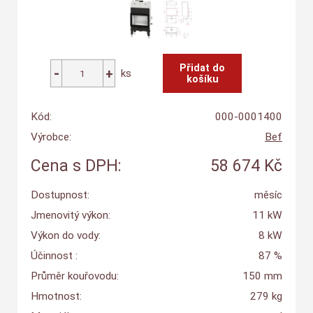
ks
Kód:
000-0001400
Výrobce:
Bef
Cena s DPH:
58 674 Kč
Dostupnost:
měsíc
Jmenovitý výkon:
11 kW
Výkon do vody:
8 kW
Účinnost :
87 %
Průměr kouřovodu:
150 mm
Hmotnost:
279 kg