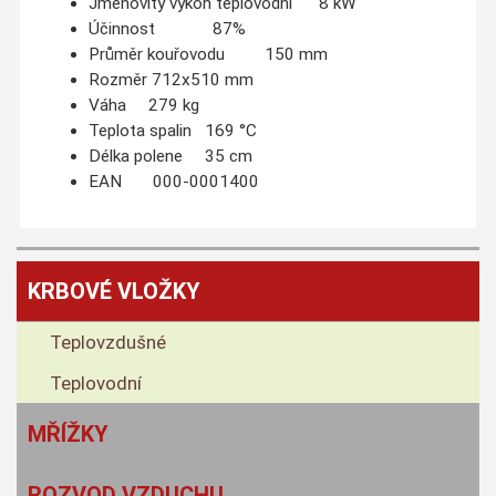
Jmenovitý výkon teplovodní 8 kW
Účinnost 87%
Průměr kouřovodu 150 mm
Rozměr 712x510 mm
Váha 279 kg
Teplota spalin 169 °C
Délka polene 35 cm
EAN 000-0001400
KRBOVÉ VLOŽKY
Teplovzdušné
Teplovodní
MŘÍŽKY
ROZVOD VZDUCHU