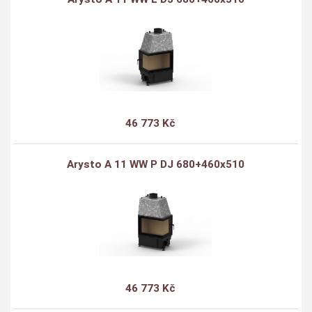
46 773 Kč
Arysto A 11 WW P DJ 680+460x510
46 773 Kč