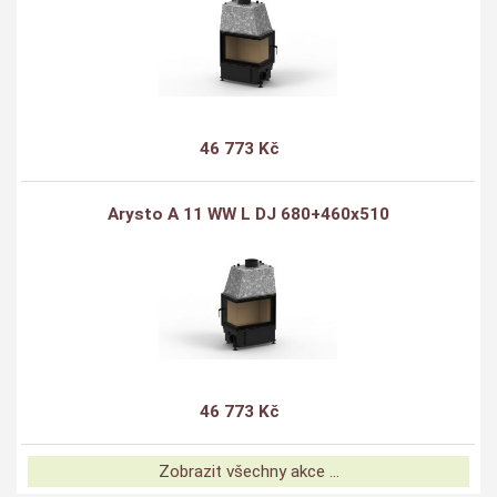
46 773 Kč
Arysto A 11 WW L DJ 680+460x510
46 773 Kč
Zobrazit všechny akce ...