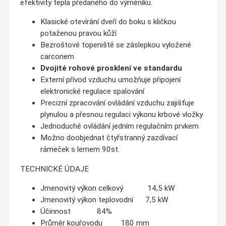
efektivity tepla předaného do výměníku.
Klasické otevírání dveří do boku s kličkou
potaženou pravou kůží
Bezroštové topeniště se záslepkou vyložené
carconem
Dvojité rohové prosklení ve standardu
Externí přívod vzduchu umožňuje připojení
elektronické regulace spalování
Precizní zpracování ovládání vzduchu zajišťuje
plynulou a přesnou regulaci výkonu krbové vložky
Jednoduché ovládání jedním regulačním prvkem
Možno doobjednat čtyřstranný zazdívací
rámeček s lemem 90st.
TECHNICKÉ ÚDAJE
Jmenovitý výkon celkový 14,5 kW
Jmenovitý výkon teplovodní 7,5 kW
Účinnost 84%
Průměr kouřovodu 180 mm