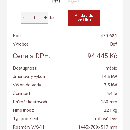
ks
Kód:
470 681
Výrobce:
Bef
Cena s DPH:
94 445 Kč
Dostupnost:
měsíc
Jmenovitý výkon:
14.5 kW
Výkon do vody:
7.5 kW
Účinnost :
84 %
Průměr kouřovodu:
180 mm
Hmotnost:
221 kg
Typ prosklení:
rohové levé
Rozměry V/Š/H:
1445x700x517 mm