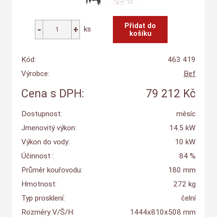
ks
Kód:
463 419
Výrobce:
Bef
Cena s DPH:
79 212 Kč
Dostupnost:
měsíc
Jmenovitý výkon:
14.5 kW
Výkon do vody:
10 kW
Účinnost :
84 %
Průměr kouřovodu:
180 mm
Hmotnost:
272 kg
Typ prosklení:
čelní
Rozměry V/Š/H:
1444x810x508 mm