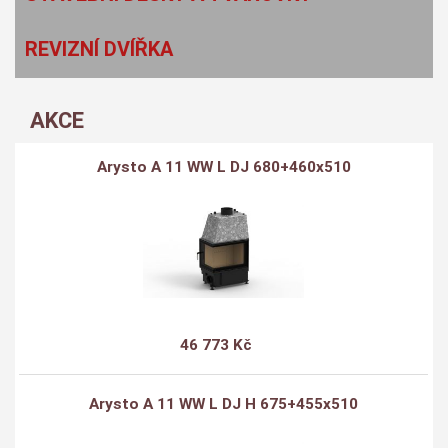
REVIZNÍ DVÍŘKA
AKCE
Arysto A 11 WW L DJ 680+460x510
46 773 Kč
Arysto A 11 WW L DJ H 675+455x510