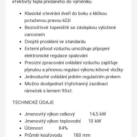
efektivity tepla předaného do výměníku.
Klasické otevírání dveří do boku s kličkou
potaženou pravou kůží
Bezroštové topeniště se záslepkou vyložené
carconem
Dvojité prosklení ve standardu
Externí přívod vzduchu umožňuje připojení
elektronické regulace spalování
Precizní zpracování ovládání vzduchu zajišťuje
plynulou a přesnou regulaci výkonu krbové vložky
Jednoduché ovládání jedním regulačním prvkem
Možno doobjednat čtyřstranný zazdívací
rámeček s lemem 90st.
TECHNICKÉ ÚDAJE
Jmenovitý výkon celkový 14,5 kW
Jmenovitý výkon teplovodní 10 kW
Účinnost 84%
Průměr kouřovodu 180 mm