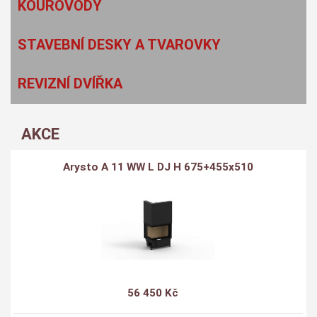
KOUŘOVODY
STAVEBNÍ DESKY A TVAROVKY
REVIZNÍ DVÍŘKA
AKCE
Arysto A 11 WW L DJ H 675+455x510
56 450 Kč