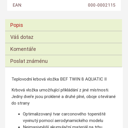
EAN:
000-0002115
Popis
Váš dotaz
Komentáře
Poslat známénu
Teplovodní krbová vložka BEF TWIN 8 AQUATIC II
Krbová vložka umožňující přikládání z jiné místnosti.
Jedny dveře jsou proklené a druhé plné, oboje otevírané
do strany
Optimalizovaný tvar carconového topeniště
vyvinutý pomocí aerodynamického modelu
Nejmasivnější akumulační materiál na trhu