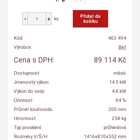
ks
Kód:
463 494
Výrobce:
Bef
Cena s DPH:
89 114 Kč
Dostupnost:
měsíc
Jmenovitý výkon:
14.5 kW
Výkon do vody:
4.8 kW
Účinnost :
84 %
Průměr kouřovodu:
200 mm
Hmotnost:
258 kg
Typ prosklení:
průhledová
Rozměry V/Š/H:
1416x810x552 mm