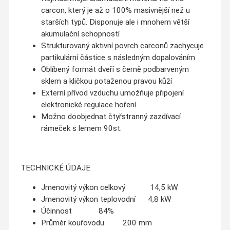
carcon, který je až o 100% masivnější než u
starších typů. Disponuje ale i mnohem větší
akumulační schopností
Strukturovaný aktivní povrch carconů zachycuje
partikulární částice s následným dopalováním
Oblíbený formát dveří s černě podbarveným
sklem a kličkou potaženou pravou kůží
Externí přívod vzduchu umožňuje připojení
elektronické regulace hoření
Možno doobjednat čtyřstranný zazdívací
rámeček s lemem 90st.
TECHNICKÉ ÚDAJE
Jmenovitý výkon celkový 14,5 kW
Jmenovitý výkon teplovodní 4,8 kW
Účinnost 84%
Průměr kouřovodu 200 mm