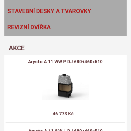
STAVEBNÍ DESKY A TVAROVKY
REVIZNÍ DVÍŘKA
AKCE
Arysto A 11 WW P DJ 680+460x510
46 773 Kč