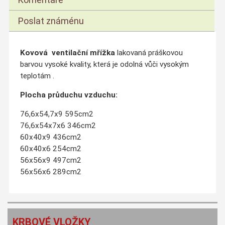
Poslat známénu
Kovová ventilační mřížka
lakovaná práškovou
barvou vysoké kvality, která je odolná vůči vysokým
teplotám .
Plocha průduchu vzduchu:
76,6x54,7x9 595cm2
76,6x54x7x6 346cm2
60x40x9 436cm2
60x40x6 254cm2
56x56x9 497cm2
56x56x6 289cm2
KRBOVÉ VLOŽKY