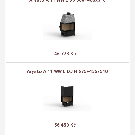
Arysto A 11 WW L DJ 680+460x510
46 773 Kč
Arysto A 11 WW L DJ H 675+455x510
56 450 Kč