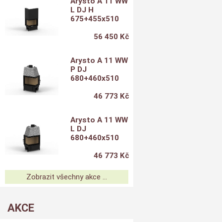
Arysto A 11 WW
L DJ H
675+455x510
56 450 Kč
Arysto A 11 WW
P DJ
680+460x510
46 773 Kč
Arysto A 11 WW
L DJ
680+460x510
46 773 Kč
Zobrazit všechny akce ...
AKCE