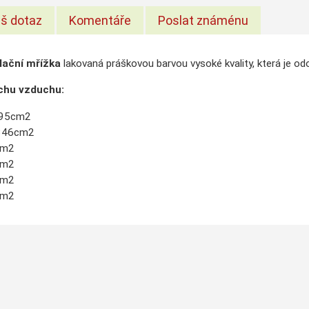
š dotaz
Komentáře
Poslat známénu
lační mřížka
lakovaná práškovou barvou vysoké kvality, která je o
chu vzduchu:
595cm2
346cm2
cm2
cm2
cm2
cm2