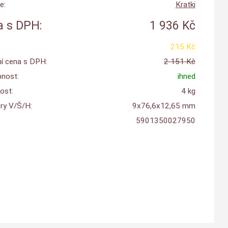
e:
Kratki
 s DPH:
1 936 Kč
215 Kč
í cena s DPH:
2 151 Kč
nost:
ihned
ost:
4 kg
y V/Š/H:
9x76,6x12,65 mm
5901350027950