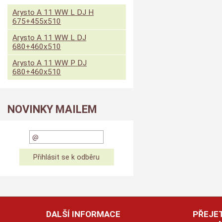
Arysto A 11 WW L DJ H
675+455x510
Arysto A 11 WW L DJ
680+460x510
Arysto A 11 WW P DJ
680+460x510
NOVINKY MAILEM
DALŠÍ INFORMACE
PŘEJET