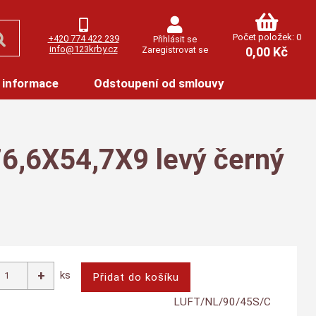
Počet položek: 0
+420 774 422 239
Přihlásit se
info@123krby.cz
Zaregistrovat se
0,00 Kč
 informace
Odstoupení od smlouvy
76,6X54,7X9 levý černý
ks
LUFT/NL/90/45S/C