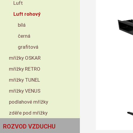
Luft
Luft rohový
bílá
černá
grafitová
mřížky OSKAR
mřížky RETRO
mřížky TUNEL
mřížky VENUS
podlahové mřížky
zděře pod mřížky
ROZVOD VZDUCHU