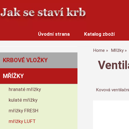
Úvodní strana
Katalog zboží
Home
Mřížky
KRBOVÉ VLOŽKY
Venti
MŘÍŽKY
hranaté mřížky
Kovová ventilační
kulaté mřížky
mřížky FRESH
mřížky LUFT