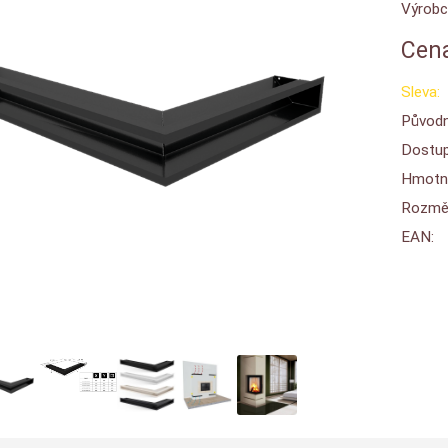
Výrobc
Cena
Sleva:
Původn
Dostup
Hmotn
Rozměr
EAN: