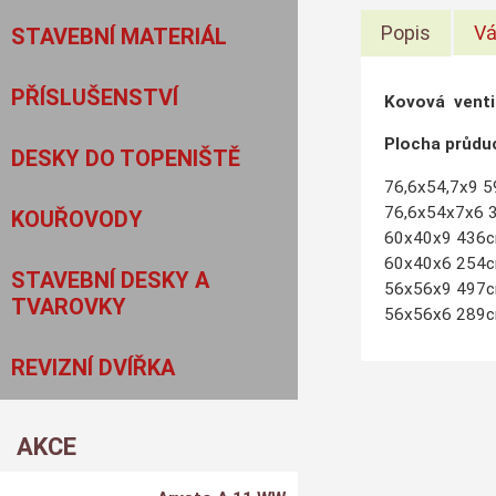
Popis
Vá
STAVEBNÍ MATERIÁL
PŘÍSLUŠENSTVÍ
Kovová venti
Plocha průdu
DESKY DO TOPENIŠTĚ
76,6x54,7x9 
76,6x54x7x6 
KOUŘOVODY
60x40x9 436
60x40x6 254
STAVEBNÍ DESKY A
56x56x9 497
TVAROVKY
56x56x6 289
REVIZNÍ DVÍŘKA
AKCE