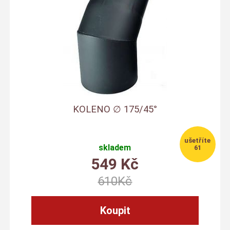
KOLENO ∅ 175/45°
skladem
61
549
Kč
610
Kč