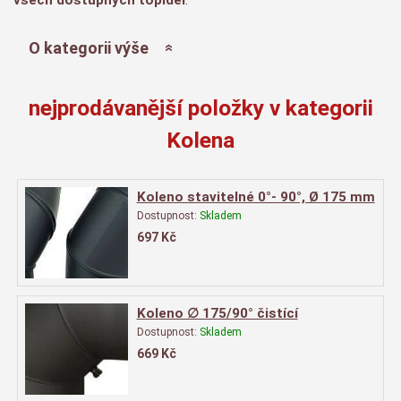
O kategorii výše
nejprodávanější položky v kategorii
Kolena
Koleno stavitelné 0°- 90°, Ø 175 mm
Dostupnost:
Skladem
697
Kč
Koleno ∅ 175/90° čistící
Dostupnost:
Skladem
669
Kč