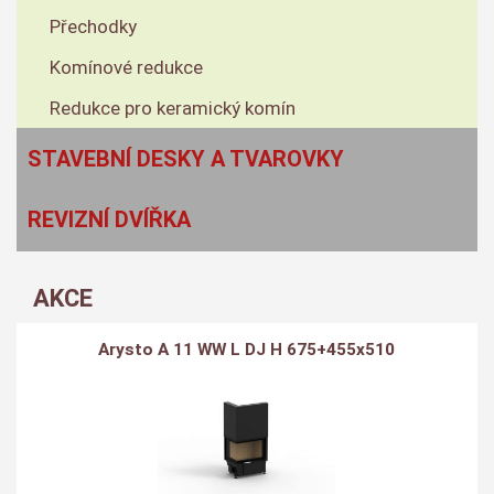
Přechodky
Komínové redukce
Redukce pro keramický komín
STAVEBNÍ DESKY A TVAROVKY
REVIZNÍ DVÍŘKA
AKCE
Arysto A 11 WW L DJ H 675+455x510