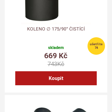
KOLENO ∅ 175/90° ČISTÍCÍ
skladem
74
669
Kč
743
Kč