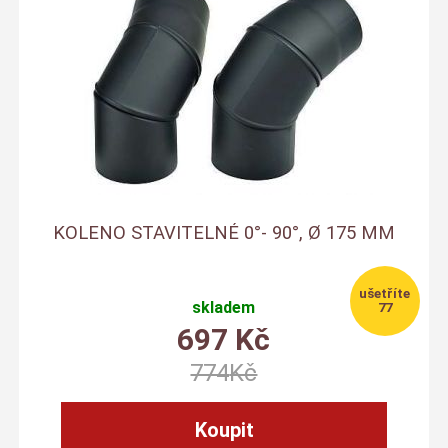
KOLENO STAVITELNÉ 0°- 90°, Ø 175 MM
skladem
77
697
Kč
774
Kč