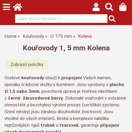
Home
Kouřovody
∅ 175 mm
Kolena
Kouřovody 1, 5 mm Kolena
Ocelové
kouřovody
slouží k
propojení
Vašich kamen,
sporáku či krbové vložky s komínem. Jsou vyrobeny z
plechu
tl.1,5 nebo 2mm
, povrchová úprava je tvořena nástřikem
z
černé
žáruvzdorné barvy
. Dokonalé svařování v ochranné
atmosféře a bezchybný výrobní proces (certifikát systému
řízení výroby) jsou zárukou dlouhodobé životnosti. Jsou
vhodné do všech interiérů, široká a komplexní nabídka
nejrůznějších typů
trubek
a
tvarovek
, garantuje
připojení
všech dostupných topidel
.