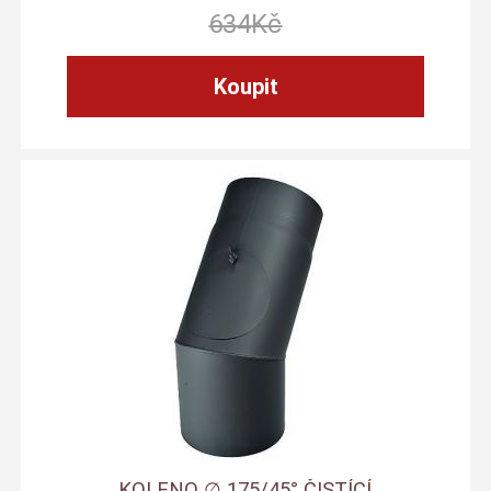
634
Kč
KOLENO ∅ 175/45° ČISTÍCÍ