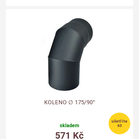
KOLENO ∅ 175/90°
skladem
63
571
Kč