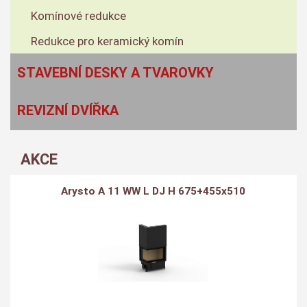
Komínové redukce
Redukce pro keramický komín
STAVEBNÍ DESKY A TVAROVKY
REVIZNÍ DVÍŘKA
AKCE
Arysto A 11 WW L DJ H 675+455x510