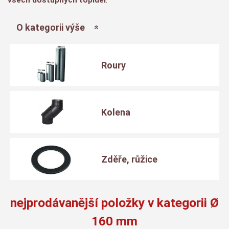
O kategorii výše
Roury
Kolena
Zděře, růžice
nejprodávanější položky v kategorii Ø
160 mm