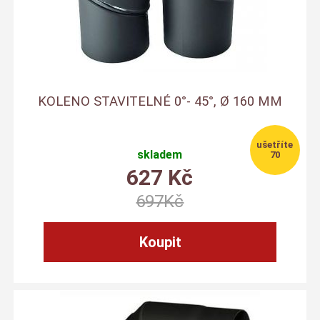
KOLENO STAVITELNÉ 0°- 45°, Ø 160 MM
skladem
70
627
Kč
697
Kč