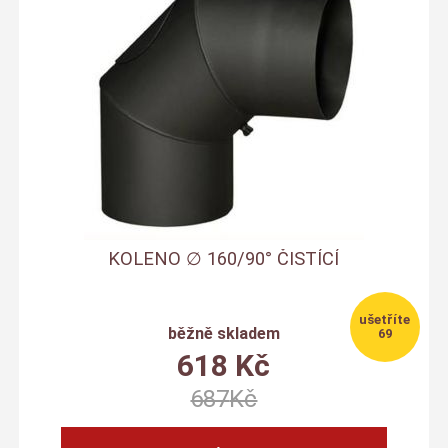
KOLENO ∅ 160/90° ČISTÍCÍ
běžně skladem
69
618
Kč
687
Kč