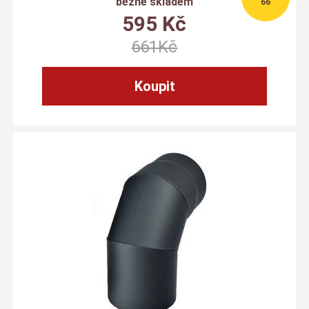
běžně skladem
66
595
Kč
661
Kč