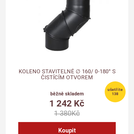
KOLENO STAVITELNÉ ∅ 160/ 0-180° S
ČISTÍCÍM OTVOREM
běžně skladem
138
1 242
Kč
1 380
Kč