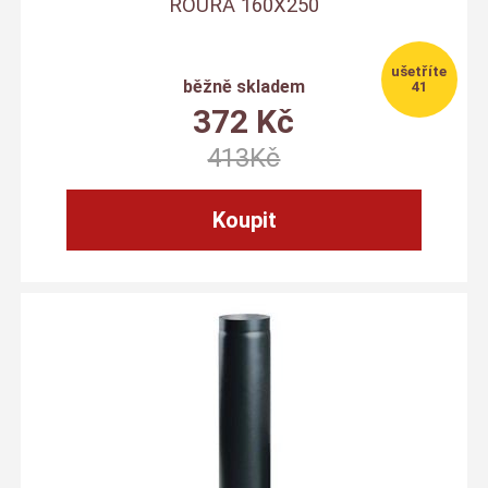
ROURA 160X250
běžně skladem
41
372
Kč
413
Kč