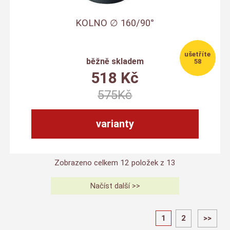
KOLNO ∅ 160/90°
běžně skladem
58
518
Kč
575
Kč
varianty
Zobrazeno celkem
12
položek z
13
1
2
>>