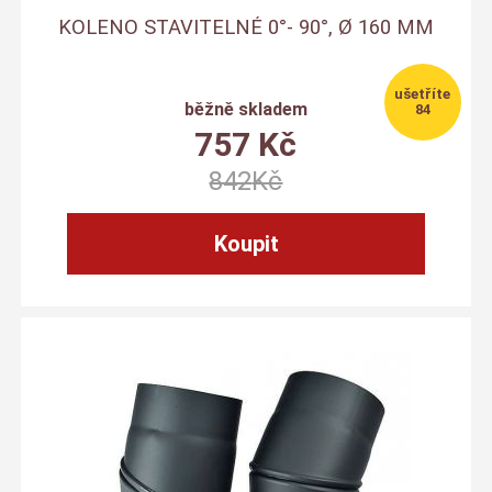
KOLENO STAVITELNÉ 0°- 90°, Ø 160 MM
běžně skladem
84
757
Kč
842
Kč