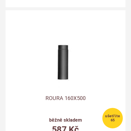
ROURA 160X500
běžně skladem
65
587
Kč