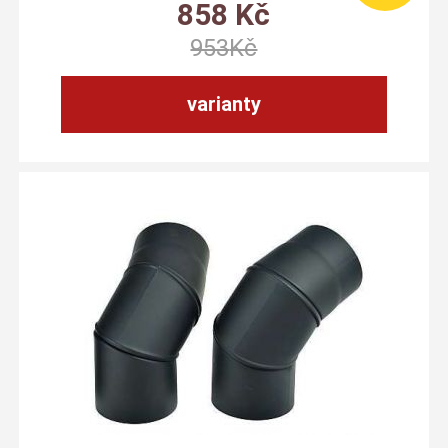
858
Kč
953
Kč
varianty