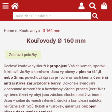
Home
Kouřovody
Ø 160 mm
Kouřovody Ø 160 mm
Ocelové kouřovody slouží k
propojení
Vašich kamen, sporáku
či krbové vložky s komínem. Jsou vyrobeny z
plechu tl.1,5
nebo 2mm
, povrchová úprava je tvořena nástřikem z
černé či
antracitové
žáruvzdorné barvy
. Dokonalé svařování
v ochranné atmosféře a bezchybný výrobní proces (certifikát
systému řízení výroby) jsou zárukou dlouhodobé životnosti.
Jsou vhodné do všech interiérů, široká a komplexní nabídka
nejrůznějších typů trubek a tvarovek, garantuje
připojení
všech dostupných topidel
.