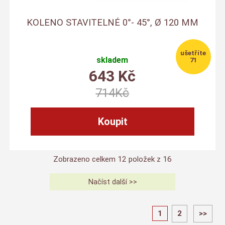
KOLENO STAVITELNÉ 0°- 45°, Ø 120 MM
skladem
71
643
Kč
714
Kč
Zobrazeno celkem
12
položek z
16
1
2
>>