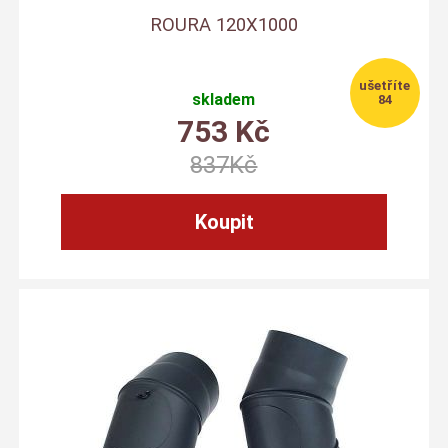
ROURA 120X1000
skladem
84
753
Kč
837
Kč