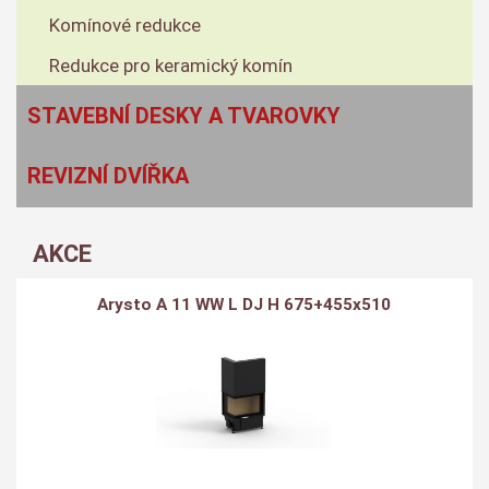
Komínové redukce
Redukce pro keramický komín
STAVEBNÍ DESKY A TVAROVKY
REVIZNÍ DVÍŘKA
AKCE
Arysto A 11 WW L DJ H 675+455x510