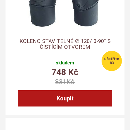
KOLENO STAVITELNÉ ∅ 120/ 0-90° S
ČISTÍCÍM OTVOREM
skladem
83
748
Kč
831
Kč