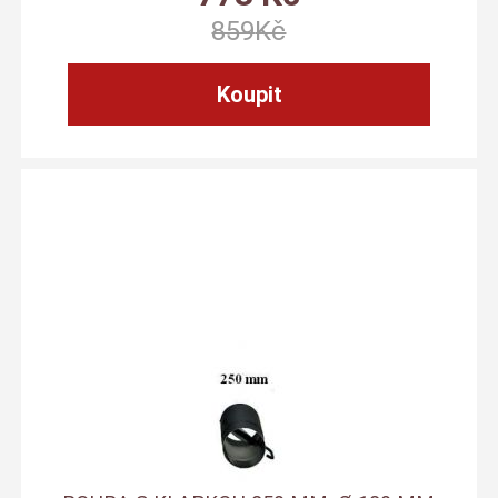
859
Kč