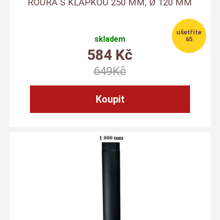
ROURA S KLAPKOU 250 MM, Ø 120 MM
skladem
65
584
Kč
649
Kč