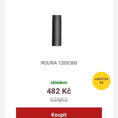
ROURA 120X500
skladem
54
482
Kč
536
Kč