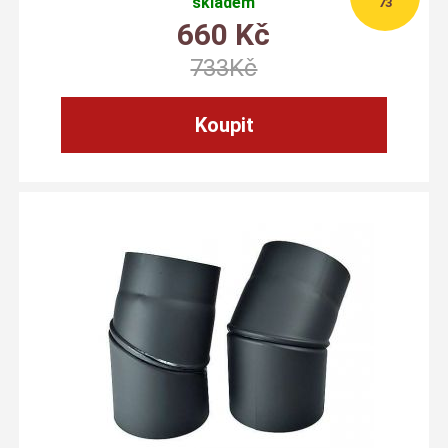
skladem
73
660
Kč
733
Kč