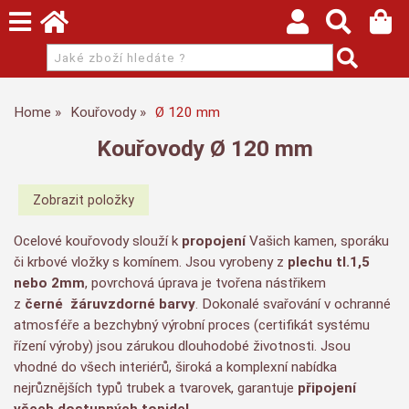
Home
Kouřovody
Ø 120 mm
Kouřovody Ø 120 mm
Ocelové kouřovody slouží k
propojení
Vašich kamen, sporáku
či krbové vložky s komínem. Jsou vyrobeny z
plechu tl.1,5
nebo 2mm
, povrchová úprava je tvořena nástřikem
z
černé
žáruvzdorné barvy
. Dokonalé svařování v ochranné
atmosféře a bezchybný výrobní proces (certifikát systému
řízení výroby) jsou zárukou dlouhodobé životnosti. Jsou
vhodné do všech interiérů, široká a komplexní nabídka
nejrůznějších typů trubek a tvarovek, garantuje
připojení
všech dostupných topidel
.