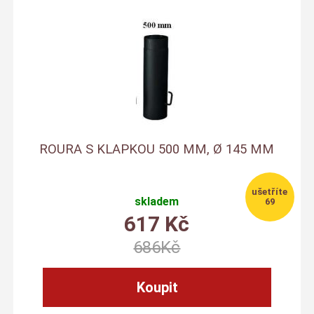
ROURA S KLAPKOU 500 MM, Ø 145 MM
skladem
69
617
Kč
686
Kč