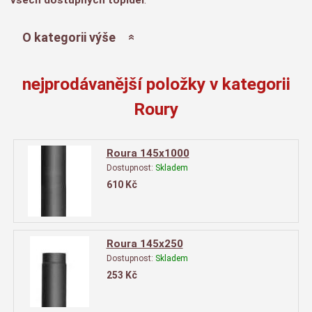
O kategorii výše
nejprodávanější položky v kategorii
Roury
Roura 145x1000
Dostupnost:
Skladem
610
Kč
Roura 145x250
Dostupnost:
Skladem
253
Kč