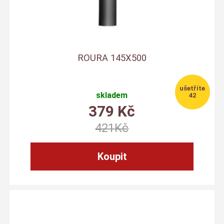
ROURA 145X500
skladem
42
379
Kč
421
Kč