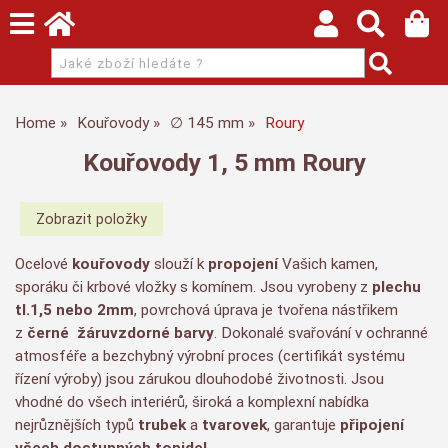
Home
Kouřovody
∅ 145 mm
Roury
Kouřovody 1, 5 mm Roury
Ocelové
kouřovody
slouží k
propojení
Vašich kamen,
sporáku či krbové vložky s komínem. Jsou vyrobeny z
plechu
tl.1,5 nebo 2mm
, povrchová úprava je tvořena nástřikem
z
černé
žáruvzdorné barvy
. Dokonalé svařování v ochranné
atmosféře a bezchybný výrobní proces (certifikát systému
řízení výroby) jsou zárukou dlouhodobé životnosti. Jsou
vhodné do všech interiérů, široká a komplexní nabídka
nejrůznějších typů
trubek
a
tvarovek
, garantuje
připojení
všech dostupných topidel
.