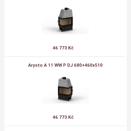
46 773 Kč
Arysto A 11 WW P DJ 680+460x510
46 773 Kč