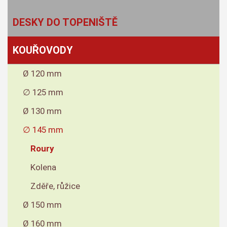
DESKY DO TOPENIŠTĚ
KOUŘOVODY
Ø 120 mm
∅ 125 mm
Ø 130 mm
∅ 145 mm
Roury
Kolena
Zděře, růžice
Ø 150 mm
Ø 160 mm