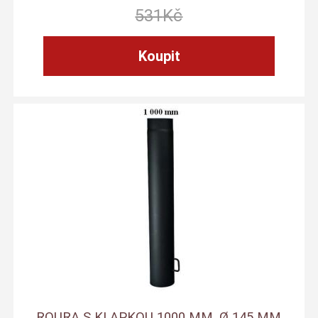
531
Kč
ROURA S KLAPKOU 1000 MM, Ø 145 MM