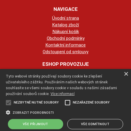
NAVIGACE
Úvodní strana
Katalog zboží
Nákupní košík
Obchodní podmínky
Kontaktní informace
Odstoupení od smlouvy
ESHOP PROVOZUJE
×
Tyto webové stránky používají soubory cookie ke zlepšení
123KRBY s.r.o.
uživatelského zážitku. Používáním našich webových stránek
souhlasíte se všemi soubory cookie v souladu s našimi zásadami
+420 774 422 239
používání souborů cookie.
Více informací
NEZBYTNĚ NUTNÉ SOUBORY
NEZAŘAZENÉ SOUBORY
info@123krby.cz
ZOBRAZIT PODROBNOSTI
VŠE PŘIJMOUT
VŠE ODMÍTNOUT
Copyright ©
jak-se-stavi-krb.cz
,
provozováno na systému
tvorba e-