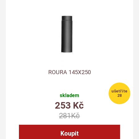
ROURA 145X250
skladem
28
253
Kč
281
Kč