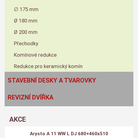
∅ 175 mm
Ø 180 mm
Ø 200 mm
Přechodky
Komínové redukce
Redukce pro keramický komín
STAVEBNÍ DESKY A TVAROVKY
REVIZNÍ DVÍŘKA
AKCE
Arysto A 11 WW L DJ 680+460x510