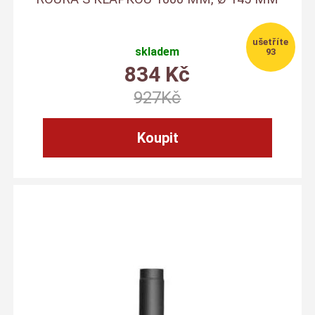
skladem
93
834
Kč
927
Kč