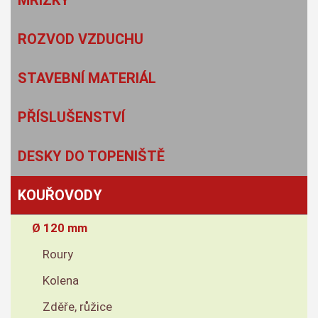
MŘÍŽKY
ROZVOD VZDUCHU
STAVEBNÍ MATERIÁL
PŘÍSLUŠENSTVÍ
DESKY DO TOPENIŠTĚ
KOUŘOVODY
Ø 120 mm
Roury
Kolena
Zděře, růžice