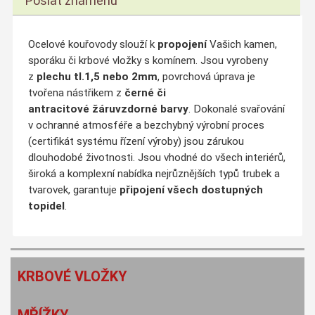
Poslat známénu
Ocelové kouřovody slouží k
propojení
Vašich kamen,
sporáku či krbové vložky s komínem. Jsou vyrobeny
z
plechu tl.1,5 nebo 2mm
, povrchová úprava je
tvořena nástřikem z
černé či
antracitové
žáruvzdorné barvy
. Dokonalé svařování
v ochranné atmosféře a bezchybný výrobní proces
(certifikát systému řízení výroby) jsou zárukou
dlouhodobé životnosti. Jsou vhodné do všech interiérů,
široká a komplexní nabídka nejrůznějších typů trubek a
tvarovek, garantuje
připojení všech dostupných
topidel
.
KRBOVÉ VLOŽKY