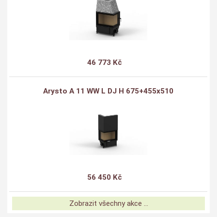
46 773 Kč
Arysto A 11 WW L DJ H 675+455x510
56 450 Kč
Zobrazit všechny akce ...