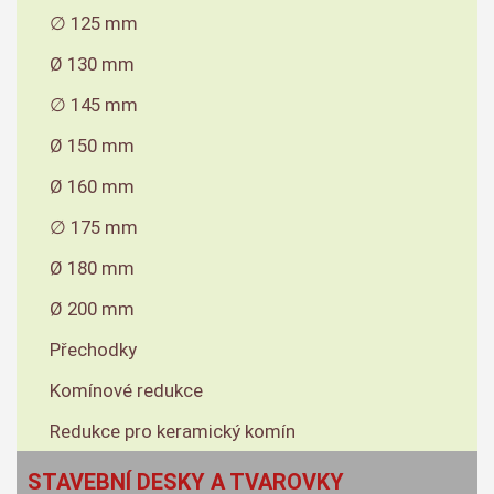
∅ 125 mm
Ø 130 mm
∅ 145 mm
Ø 150 mm
Ø 160 mm
∅ 175 mm
Ø 180 mm
Ø 200 mm
Přechodky
Komínové redukce
Redukce pro keramický komín
STAVEBNÍ DESKY A TVAROVKY