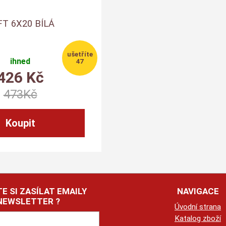
FT 6X20 BÍLÁ
ihned
47
426
Kč
473
Kč
E SI ZASÍLAT EMAILY
NAVIGACE
NEWSLETTER ?
Úvodní strana
Katalog zboží