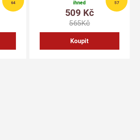
ihned
64
57
509
Kč
565
Kč