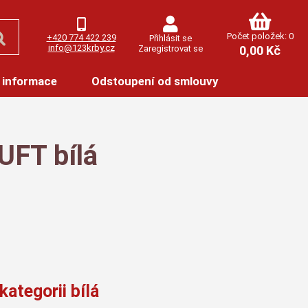
Počet položek: 0
+420 774 422 239
Přihlásit se
info@123krby.cz
Zaregistrovat se
0,00 Kč
 informace
Odstoupení od smlouvy
UFT bílá
kategorii bílá