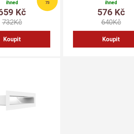
ihned
ihned
73
659
Kč
576
Kč
732
Kč
640
Kč