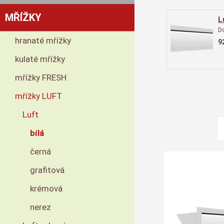
MŘÍŽKY
L
D
hranaté mřížky
9
kulaté mřížky
mřížky FRESH
mřížky LUFT
Luft
bílá
černá
grafitová
krémová
nerez