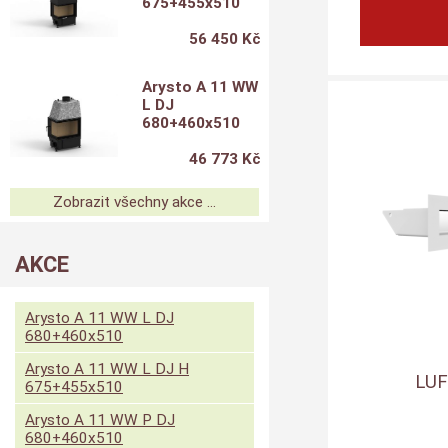
675+455x510
56 450 Kč
Arysto A 11 WW
L DJ
680+460x510
46 773 Kč
Zobrazit všechny akce ...
AKCE
Arysto A 11 WW L DJ
680+460x510
Arysto A 11 WW L DJ H
LUF
675+455x510
Arysto A 11 WW P DJ
680+460x510