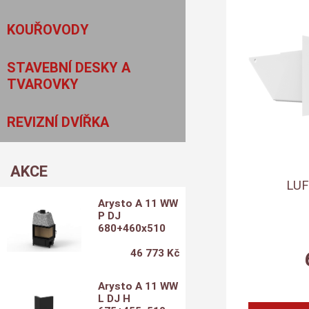
KOUŘOVODY
STAVEBNÍ DESKY A
TVAROVKY
REVIZNÍ DVÍŘKA
AKCE
LUF
Arysto A 11 WW
P DJ
680+460x510
46 773 Kč
Arysto A 11 WW
L DJ H