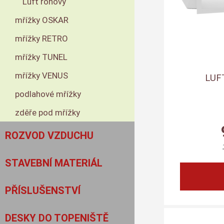
Luft rohový
mřížky OSKAR
mřížky RETRO
mřížky TUNEL
mřížky VENUS
LUFT
podlahové mřížky
zděře pod mřížky
ROZVOD VZDUCHU
STAVEBNÍ MATERIÁL
PŘÍSLUŠENSTVÍ
DESKY DO TOPENIŠTĚ