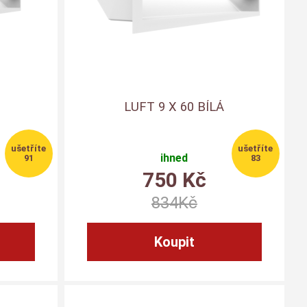
LUFT 9 X 60 BÍLÁ
ihned
91
83
750
Kč
834
Kč