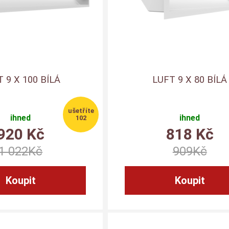
 9 X 100 BÍLÁ
LUFT 9 X 80 BÍLÁ
ihned
ihned
102
920
Kč
818
Kč
1 022
Kč
909
Kč