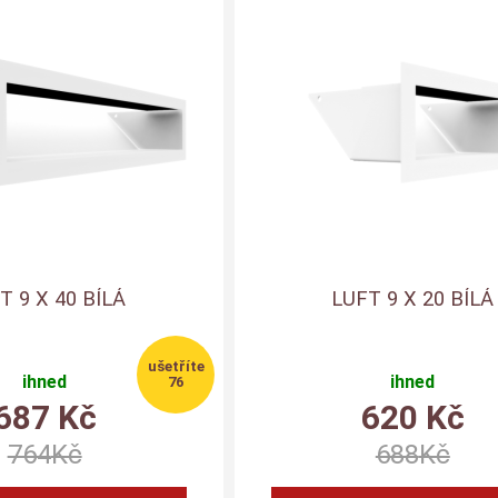
T 9 X 40 BÍLÁ
LUFT 9 X 20 BÍLÁ
ihned
ihned
76
687
Kč
620
Kč
764
Kč
688
Kč