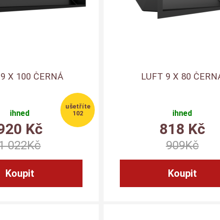
 9 X 100 ČERNÁ
LUFT 9 X 80 ČERN
ihned
ihned
102
920
Kč
818
Kč
1 022
Kč
909
Kč