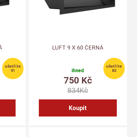
Á
LUFT 9 X 60 ČERNÁ
ihned
91
83
750
Kč
834
Kč