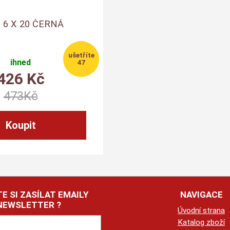
 6 X 20 ČERNÁ
ihned
47
426
Kč
473
Kč
E SI ZASÍLAT EMAILY
NAVIGACE
NEWSLETTER ?
Úvodní strana
Katalog zboží