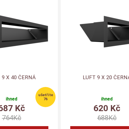
 9 X 40 ČERNÁ
LUFT 9 X 20 ČERN
ihned
ihned
76
687
Kč
620
Kč
764
Kč
688
Kč