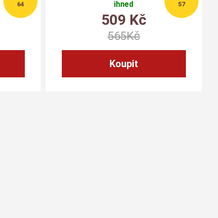
ihned
64
57
509
Kč
565
Kč