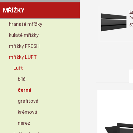
MŘÍŽKY
L
D
hranaté mřížky
5
kulaté mřížky
mřížky FRESH
mřížky LUFT
Luft
bílá
černá
grafitová
krémová
nerez