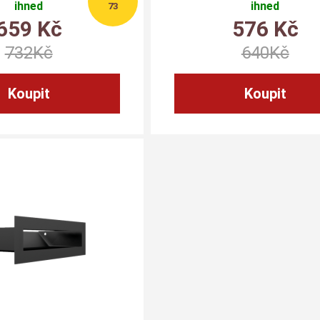
ihned
ihned
73
659
Kč
576
Kč
732
Kč
640
Kč