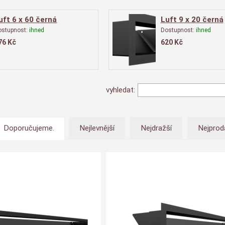
uft 6 x 60 černá
Luft 9 x 20 černá
ostupnost:
ihned
Dostupnost:
ihned
76
Kč
620
Kč
vyhledat:
Doporučujeme.
Nejlevnější
Nejdražší
Nejprod