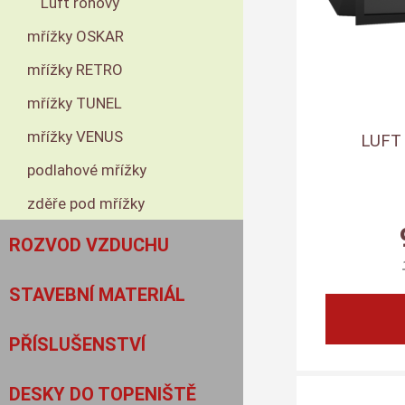
Luft rohový
mřížky OSKAR
mřížky RETRO
mřížky TUNEL
mřížky VENUS
LUFT
podlahové mřížky
zděře pod mřížky
ROZVOD VZDUCHU
STAVEBNÍ MATERIÁL
PŘÍSLUŠENSTVÍ
DESKY DO TOPENIŠTĚ