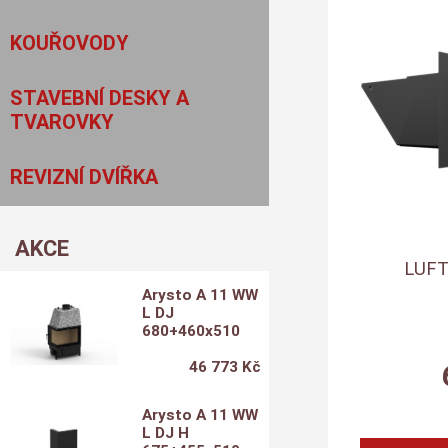
KOUŘOVODY
STAVEBNÍ DESKY A
TVAROVKY
REVIZNÍ DVÍŘKA
AKCE
LUFT
Arysto A 11 WW
L DJ
680+460x510
46 773 Kč
Arysto A 11 WW
L DJ H