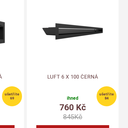
Á
LUFT 6 X 100 ČERNÁ
ihned
69
84
760
Kč
845
Kč