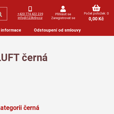
Počet položek: 0
+420 774 422 239
Přihlásit se
info@123krby.cz
Zaregistrovat se
0,00 Kč
 informace
Odstoupení od smlouvy
LUFT černá
ategorii černá