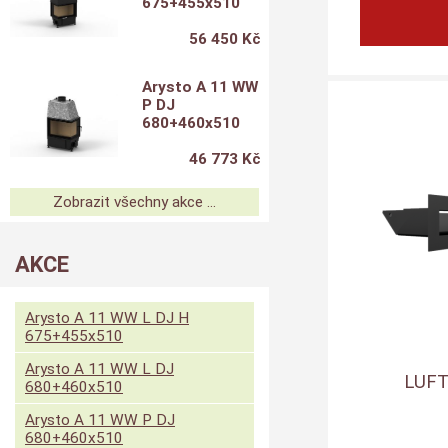
675+455x510
56 450 Kč
Arysto A 11 WW
P DJ
680+460x510
46 773 Kč
Zobrazit všechny akce ...
AKCE
Arysto A 11 WW L DJ H
675+455x510
Arysto A 11 WW L DJ
LUFT
680+460x510
Arysto A 11 WW P DJ
680+460x510