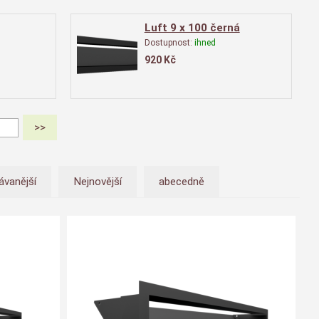
Luft 9 x 100 černá
Dostupnost:
ihned
920
Kč
ávanější
Nejnovější
abecedně