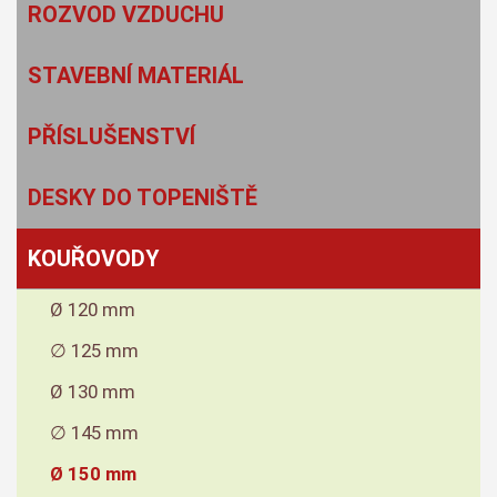
ROZVOD VZDUCHU
STAVEBNÍ MATERIÁL
PŘÍSLUŠENSTVÍ
DESKY DO TOPENIŠTĚ
KOUŘOVODY
Ø 120 mm
∅ 125 mm
Ø 130 mm
∅ 145 mm
Ø 150 mm