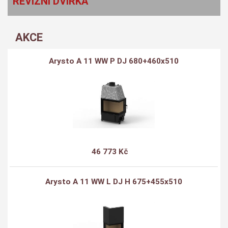
REVIZNÍ DVÍŘKA
AKCE
Arysto A 11 WW P DJ 680+460x510
46 773 Kč
Arysto A 11 WW L DJ H 675+455x510