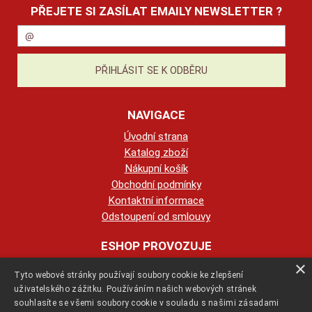
PŘEJETE SI ZASÍLAT EMAILY NEWSLETTER ?
NAVIGACE
Úvodní strana
Katalog zboží
Nákupní košík
Obchodní podmínky
Kontaktní informace
Odstoupení od smlouvy
ESHOP PROVOZUJE
×
Tyto webové stránky používají soubory cookie ke zlepšení
123KRBY s.r.o.
uživatelského zážitku. Používáním našich webových stránek
souhlasíte se všemi soubory cookie v souladu s našimi zásadami