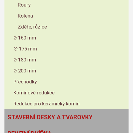
Roury
Kolena
Zděře, růžice
Ø 160 mm
∅ 175 mm
Ø 180 mm
Ø 200 mm
Přechodky
Komínové redukce
Redukce pro keramický komín
STAVEBNÍ DESKY A TVAROVKY