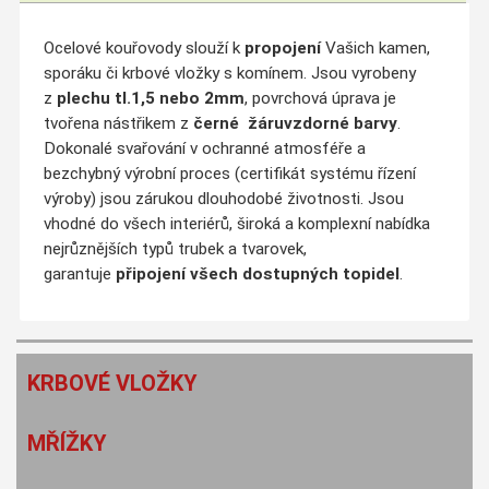
Ocelové kouřovody slouží k
propojení
Vašich kamen,
sporáku či krbové vložky s komínem. Jsou vyrobeny
z
plechu tl.1,5 nebo 2mm
, povrchová úprava je
tvořena nástřikem z
černé
žáruvzdorné barvy
.
Dokonalé svařování v ochranné atmosféře a
bezchybný výrobní proces (certifikát systému řízení
výroby) jsou zárukou dlouhodobé životnosti. Jsou
vhodné do všech interiérů, široká a komplexní nabídka
nejrůznějších typů trubek a tvarovek,
garantuje
připojení všech dostupných topidel
.
KRBOVÉ VLOŽKY
MŘÍŽKY