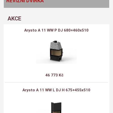
REVIZNÍ DVÍŘKA
AKCE
Arysto A 11 WW P DJ 680+460x510
46 773 Kč
Arysto A 11 WW L DJ H 675+455x510