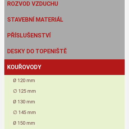
ROZVOD VZDUCHU
STAVEBNÍ MATERIÁL
PŘÍSLUŠENSTVÍ
DESKY DO TOPENIŠTĚ
KOUŘOVODY
Ø 120 mm
∅ 125 mm
Ø 130 mm
∅ 145 mm
Ø 150 mm