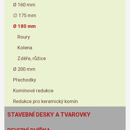
Ø 160 mm
∅ 175 mm
Ø 180 mm
Roury
Kolena
Zděře, růžice
Ø 200 mm
Přechodky
Komínové redukce
Redukce pro keramický komín
STAVEBNÍ DESKY A TVAROVKY