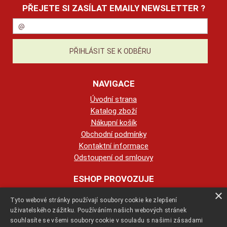
PŘEJETE SI ZASÍLAT EMAILY NEWSLETTER ?
NAVIGACE
Úvodní strana
Katalog zboží
Nákupní košík
Obchodní podmínky
Kontaktní informace
Odstoupení od smlouvy
ESHOP PROVOZUJE
×
Tyto webové stránky používají soubory cookie ke zlepšení
123KRBY s.r.o.
uživatelského zážitku. Používáním našich webových stránek
souhlasíte se všemi soubory cookie v souladu s našimi zásadami