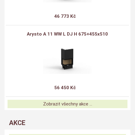
46 773 Kč
Arysto A 11 WW L DJ H 675+455x510
56 450 Kč
Zobrazit všechny akce ...
AKCE