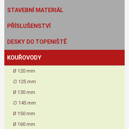
STAVEBNÍ MATERIÁL
PŘÍSLUŠENSTVÍ
DESKY DO TOPENIŠTĚ
KOUŘOVODY
Ø 120 mm
∅ 125 mm
Ø 130 mm
∅ 145 mm
Ø 150 mm
Ø 160 mm