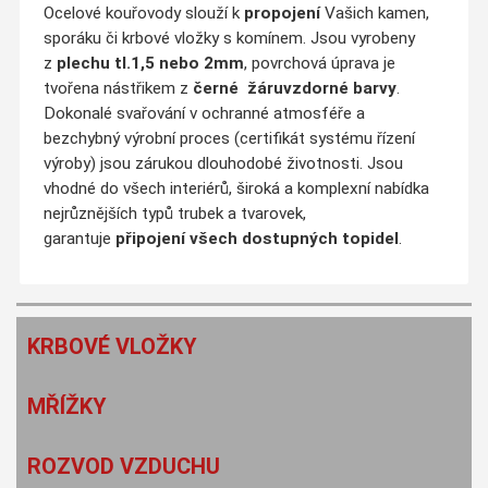
Ocelové kouřovody slouží k
propojení
Vašich kamen,
sporáku či krbové vložky s komínem. Jsou vyrobeny
z
plechu tl.1,5 nebo 2mm
, povrchová úprava je
tvořena nástřikem z
černé
žáruvzdorné barvy
.
Dokonalé svařování v ochranné atmosféře a
bezchybný výrobní proces (certifikát systému řízení
výroby) jsou zárukou dlouhodobé životnosti. Jsou
vhodné do všech interiérů, široká a komplexní nabídka
nejrůznějších typů trubek a tvarovek,
garantuje
připojení všech dostupných topidel
.
KRBOVÉ VLOŽKY
MŘÍŽKY
ROZVOD VZDUCHU