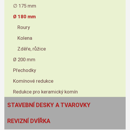
∅ 175 mm
Ø 180 mm
Roury
Kolena
Zděře, růžice
Ø 200 mm
Přechodky
Komínové redukce
Redukce pro keramický komín
STAVEBNÍ DESKY A TVAROVKY
REVIZNÍ DVÍŘKA