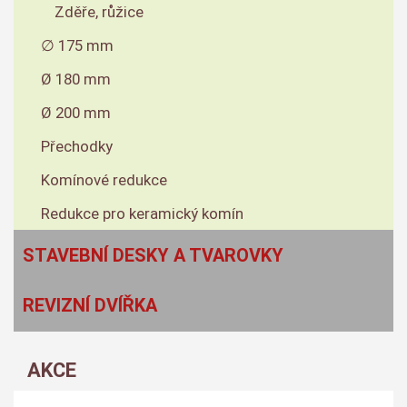
Zděře, růžice
∅ 175 mm
Ø 180 mm
Ø 200 mm
Přechodky
Komínové redukce
Redukce pro keramický komín
STAVEBNÍ DESKY A TVAROVKY
REVIZNÍ DVÍŘKA
AKCE