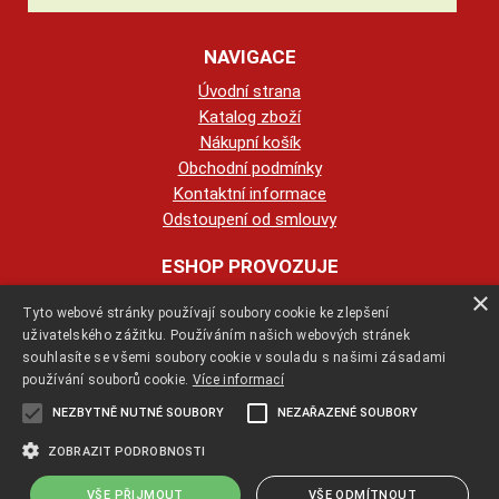
NAVIGACE
Úvodní strana
Katalog zboží
Nákupní košík
Obchodní podmínky
Kontaktní informace
Odstoupení od smlouvy
ESHOP PROVOZUJE
×
Tyto webové stránky používají soubory cookie ke zlepšení
123KRBY s.r.o.
uživatelského zážitku. Používáním našich webových stránek
souhlasíte se všemi soubory cookie v souladu s našimi zásadami
+420 774 422 239
používání souborů cookie.
Více informací
NEZBYTNĚ NUTNÉ SOUBORY
NEZAŘAZENÉ SOUBORY
info@123krby.cz
ZOBRAZIT PODROBNOSTI
VŠE PŘIJMOUT
VŠE ODMÍTNOUT