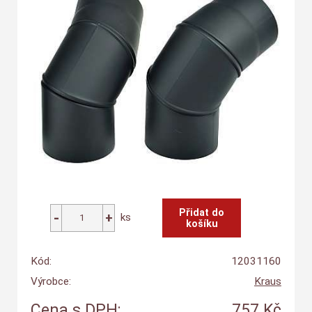
ks
Kód:
12031160
Výrobce:
Kraus
Cena s DPH:
757 Kč