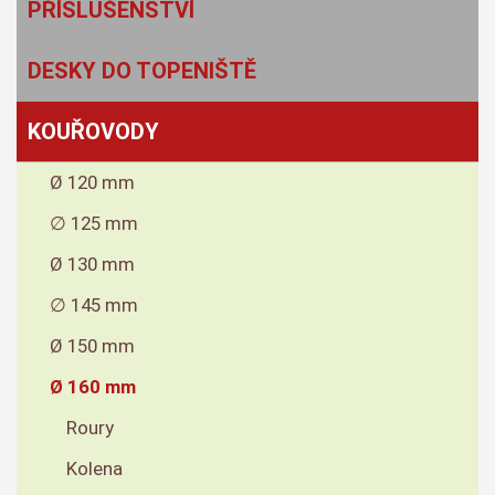
PŘÍSLUŠENSTVÍ
DESKY DO TOPENIŠTĚ
KOUŘOVODY
Ø 120 mm
∅ 125 mm
Ø 130 mm
∅ 145 mm
Ø 150 mm
Ø 160 mm
Roury
Kolena