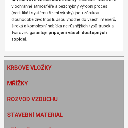
v ochranné atmosféře a bezchybný výrobní proces
(certifikát systému řízení výroby) jsou zárukou
dlouhodobé životnosti. Jsou vhodné do všech interiérů,
široká a komplexní nabídka nejrůznějších typů trubek a
tvarovek, garantuje
připojení všech dostupných
topidel
.
KRBOVÉ VLOŽKY
MŘÍŽKY
ROZVOD VZDUCHU
STAVEBNÍ MATERIÁL