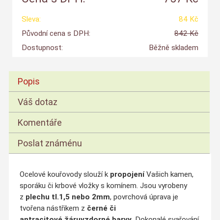
Sleva:
84 Kč
Původní cena s DPH:
842 Kč
Dostupnost:
Běžně skladem
Popis
Váš dotaz
Komentáře
Poslat známénu
Ocelové kouřovody slouží k
propojení
Vašich kamen,
sporáku či krbové vložky s komínem. Jsou vyrobeny
z
plechu tl.1,5 nebo 2mm
, povrchová úprava je
tvořena nástřikem z
černé či
antracitové
žáruvzdorné barvy
. Dokonalé svařování