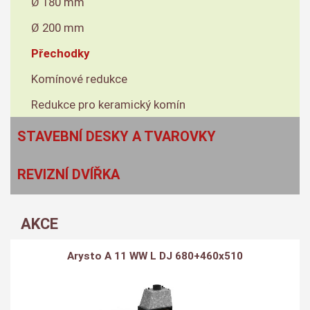
Ø 180 mm
Ø 200 mm
Přechodky
Komínové redukce
Redukce pro keramický komín
STAVEBNÍ DESKY A TVAROVKY
REVIZNÍ DVÍŘKA
AKCE
Arysto A 11 WW L DJ 680+460x510