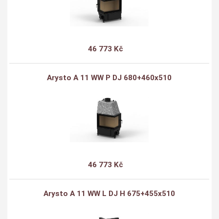
46 773 Kč
Arysto A 11 WW P DJ 680+460x510
46 773 Kč
Arysto A 11 WW L DJ H 675+455x510