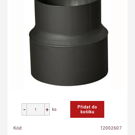
ks
Kód:
12002607