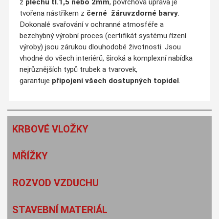
z
plechu tl.1,5 nebo 2mm
, povrchová úprava je
tvořena nástřikem z
černé
žáruvzdorné barvy
.
Dokonalé svařování v ochranné atmosféře a
bezchybný výrobní proces (certifikát systému řízení
výroby) jsou zárukou dlouhodobé životnosti. Jsou
vhodné do všech interiérů, široká a komplexní nabídka
nejrůznějších typů trubek a tvarovek,
garantuje
připojení všech dostupných topidel
.
KRBOVÉ VLOŽKY
MŘÍŽKY
ROZVOD VZDUCHU
STAVEBNÍ MATERIÁL