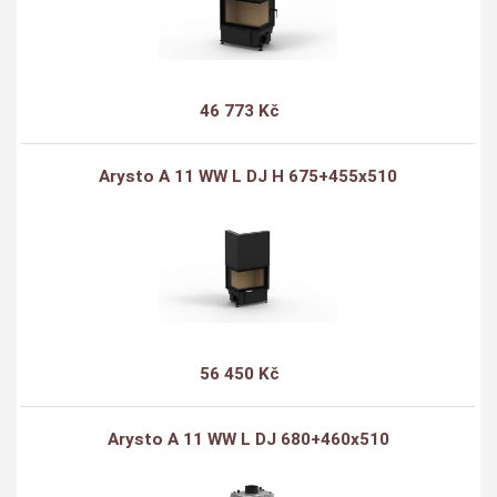
46 773 Kč
Arysto A 11 WW L DJ H 675+455x510
56 450 Kč
Arysto A 11 WW L DJ 680+460x510