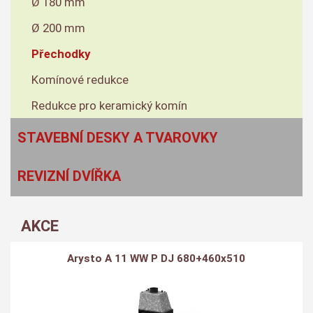
Ø 180 mm
Ø 200 mm
Přechodky
Komínové redukce
Redukce pro keramický komín
STAVEBNÍ DESKY A TVAROVKY
REVIZNÍ DVÍŘKA
AKCE
Arysto A 11 WW P DJ 680+460x510