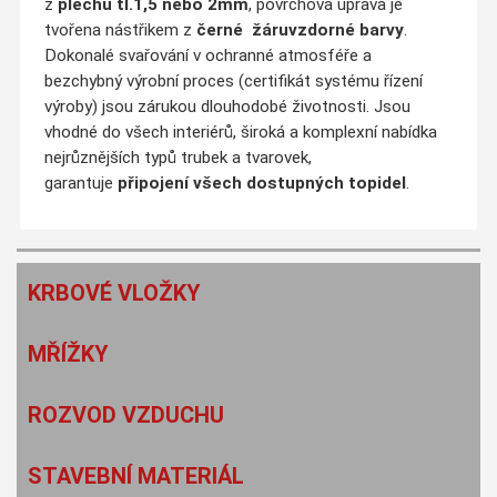
z
plechu tl.1,5 nebo 2mm
, povrchová úprava je
tvořena nástřikem z
černé
žáruvzdorné barvy
.
Dokonalé svařování v ochranné atmosféře a
bezchybný výrobní proces (certifikát systému řízení
výroby) jsou zárukou dlouhodobé životnosti. Jsou
vhodné do všech interiérů, široká a komplexní nabídka
nejrůznějších typů trubek a tvarovek,
garantuje
připojení všech dostupných topidel
.
KRBOVÉ VLOŽKY
MŘÍŽKY
ROZVOD VZDUCHU
STAVEBNÍ MATERIÁL