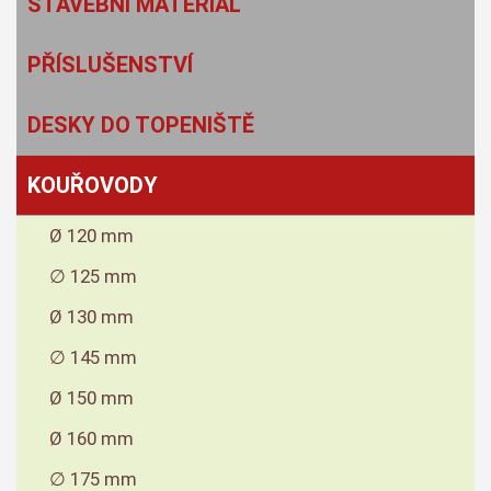
STAVEBNÍ MATERIÁL
PŘÍSLUŠENSTVÍ
DESKY DO TOPENIŠTĚ
KOUŘOVODY
Ø 120 mm
∅ 125 mm
Ø 130 mm
∅ 145 mm
Ø 150 mm
Ø 160 mm
∅ 175 mm