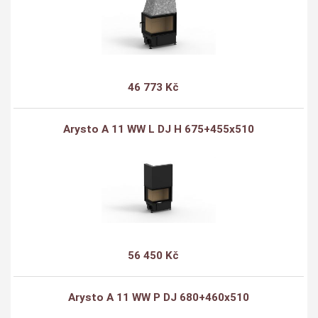
46 773 Kč
Arysto A 11 WW L DJ H 675+455x510
56 450 Kč
Arysto A 11 WW P DJ 680+460x510