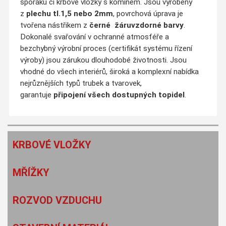
sporáku či krbové vložky s komínem. Jsou vyrobeny
z
plechu tl.1,5 nebo 2mm
, povrchová úprava je
tvořena nástřikem z
černé
žáruvzdorné barvy
.
Dokonalé svařování v ochranné atmosféře a
bezchybný výrobní proces (certifikát systému řízení
výroby) jsou zárukou dlouhodobé životnosti. Jsou
vhodné do všech interiérů, široká a komplexní nabídka
nejrůznějších typů trubek a tvarovek,
garantuje
připojení všech dostupných topidel
.
KRBOVÉ VLOŽKY
MŘÍŽKY
ROZVOD VZDUCHU