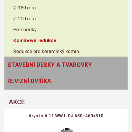
Ø 180 mm
Ø 200 mm
Přechodky
Komínové redukce
Redukce pro keramický komín
STAVEBNÍ DESKY A TVAROVKY
REVIZNÍ DVÍŘKA
AKCE
Arysto A 11 WW L DJ 680+460x510