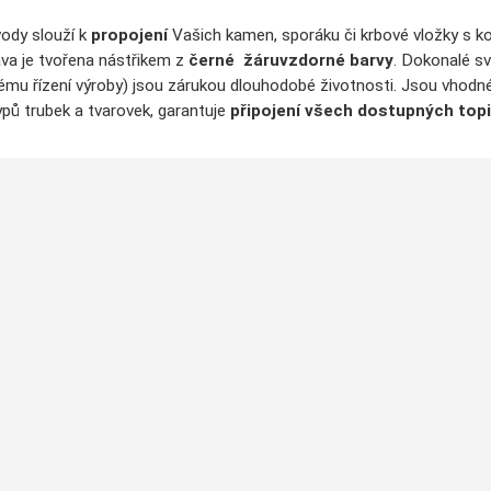
ody slouží k
propojení
Vašich kamen, sporáku či krbové vložky s 
va je tvořena nástřikem z
černé
žáruvzdorné barvy
. Dokonalé s
tému řízení výroby) jsou zárukou dlouhodobé životnosti. Jsou vhodné
ypů trubek a tvarovek, garantuje
připojení všech dostupných topi