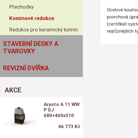
Přechodky
Ocelové kouřov
povrchová úpra
Komínové redukce
(certifikát sys
Redukce pro keramický komín
nejrůznějších t
STAVEBNÍ DESKY A
TVAROVKY
REVIZNÍ DVÍŘKA
AKCE
Arysto A 11 WW
P DJ
680+460x510
46 773 Kč