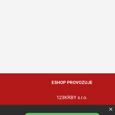
ESHOP PROVOZUJE
123KRBY s.r.o.
×
+420 774 422 239
ky
ce