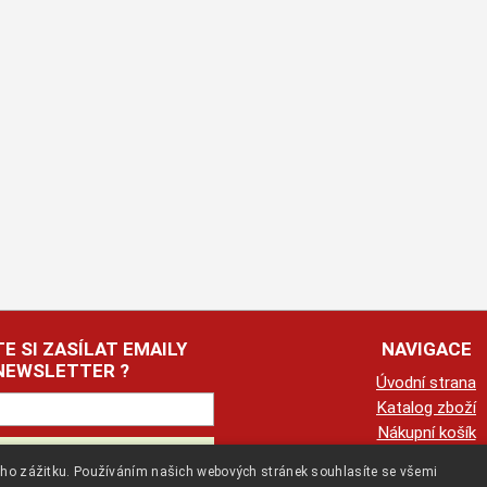
E SI ZASÍLAT EMAILY
NAVIGACE
NEWSLETTER ?
Úvodní strana
Katalog zboží
Nákupní košík
Obchodní podmín
kého zážitku. Používáním našich webových stránek souhlasíte se všemi
Kontaktní informa