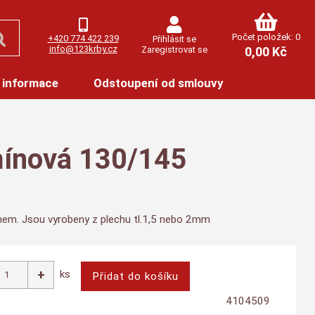
Počet položek: 0
+420 774 422 239
Přihlásit se
info@123krby.cz
Zaregistrovat se
0,00 Kč
 informace
Odstoupení od smlouvy
ínová 130/145
ínem. Jsou vyrobeny z plechu tl.1,5 nebo 2mm
ks
4104509