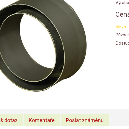
Výrobc
Cena
Sleva:
Původn
Dostup
š dotaz
Komentáře
Poslat známénu