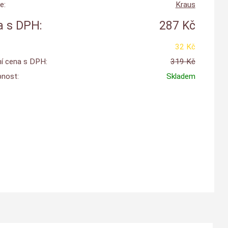
e:
Kraus
 s DPH:
287 Kč
32 Kč
í cena s DPH:
319 Kč
nost:
Skladem