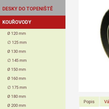
DESKY DO TOPENIŠTĚ
KOUŘOVODY
Ø 120 mm
∅ 125 mm
Ø 130 mm
∅ 145 mm
Ø 150 mm
Ø 160 mm
∅ 175 mm
Ø 180 mm
Popis
Vá
Ø 200 mm