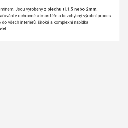
komínem. Jsou vyrobeny z
plechu tl.1,5 nebo 2mm
,
vařování v ochranné atmosféře a bezchybný výrobní proces
 do všech interiérů, široká a komplexní nabídka
del
.