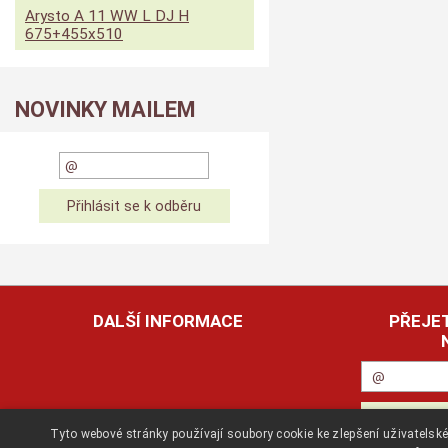
Arysto A 11 WW L DJ H
675+455x510
NOVINKY MAILEM
DALŠÍ INFORMACE
PŘEJET
Tyto webové stránky používají soubory cookie ke zlepšení uživatels