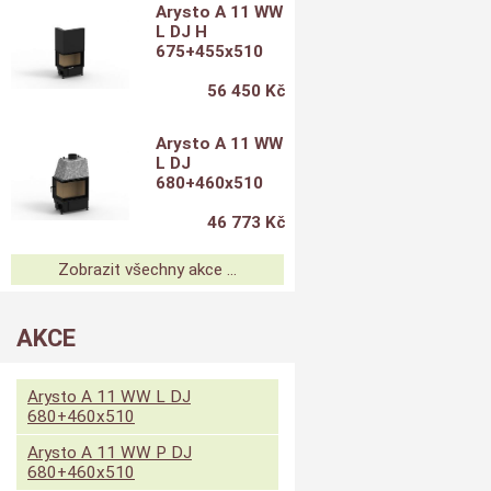
Arysto A 11 WW
L DJ H
675+455x510
56 450 Kč
Arysto A 11 WW
L DJ
680+460x510
46 773 Kč
Zobrazit všechny akce ...
AKCE
Arysto A 11 WW L DJ
680+460x510
Arysto A 11 WW P DJ
680+460x510