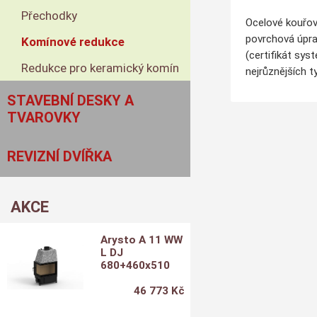
Přechodky
Ocelové kouřov
povrchová úpra
Komínové redukce
(certifikát sys
Redukce pro keramický komín
nejrůznějších t
STAVEBNÍ DESKY A
TVAROVKY
REVIZNÍ DVÍŘKA
AKCE
Arysto A 11 WW
L DJ
680+460x510
46 773 Kč