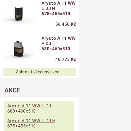
Arysto A 11 WW
L DJ H
675+455x510
56 450 Kč
Arysto A 11 WW
P DJ
680+460x510
46 773 Kč
Zobrazit všechny akce ...
AKCE
Arysto A 11 WW L DJ
680+460x510
Arysto A 11 WW L DJ H
675+455x510