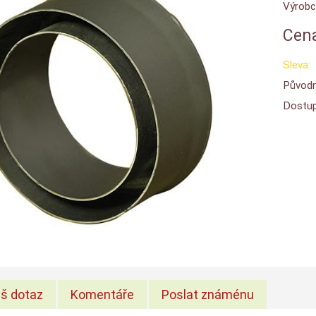
Výrobc
Cena
Sleva:
Původn
Dostup
š dotaz
Komentáře
Poslat známénu