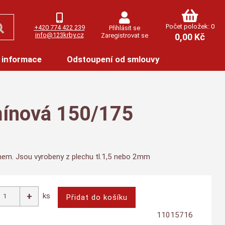
Počet položek: 0
+420 774 422 239
Přihlásit se
info@123krby.cz
Zaregistrovat se
0,00 Kč
 informace
Odstoupení od smlouvy
ínová 150/175
ínem. Jsou vyrobeny z plechu tl.1,5 nebo 2mm
ks
11015716