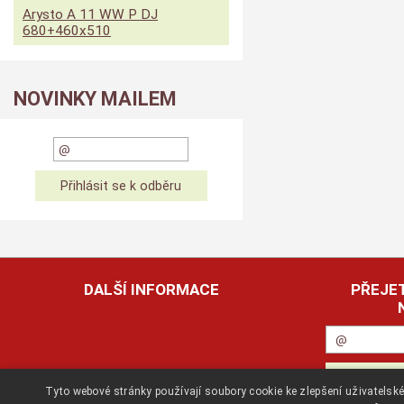
Arysto A 11 WW P DJ
680+460x510
NOVINKY MAILEM
DALŠÍ INFORMACE
PŘEJET
Tyto webové stránky používají soubory cookie ke zlepšení uživatels