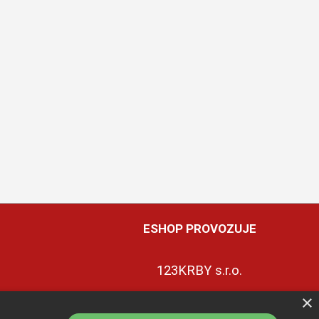
ESHOP PROVOZUJE
123KRBY s.r.o.
×
+420 774 422 239
ky
ce