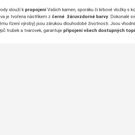
ody slouží k
propojení
Vašich kamen, sporáku či krbové vložky s 
va je tvořena nástřikem z
černé
žáruvzdorné barvy
. Dokonalé s
tému řízení výroby) jsou zárukou dlouhodobé životnosti. Jsou vhodné
ypů trubek a tvarovek, garantuje
připojení všech dostupných topi