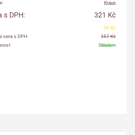
e:
Kraus
 s DPH:
321 Kč
36 Kč
í cena s DPH:
357 Kč
nost:
Skladem