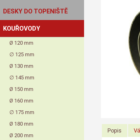
DESKY DO TOPENIŠTĚ
KOUŘOVODY
Ø 120 mm
∅ 125 mm
Ø 130 mm
∅ 145 mm
Ø 150 mm
Ø 160 mm
∅ 175 mm
Ø 180 mm
Popis
Vá
Ø 200 mm