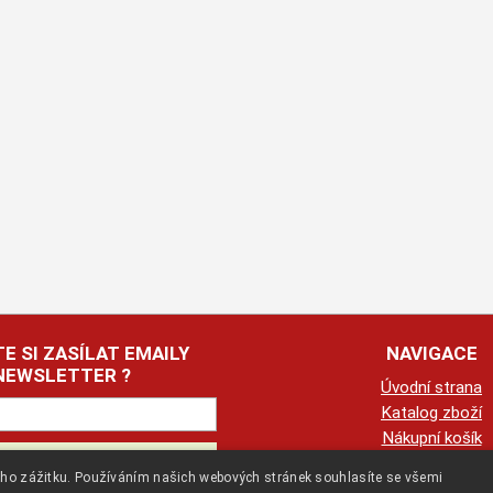
E SI ZASÍLAT EMAILY
NAVIGACE
NEWSLETTER ?
Úvodní strana
Katalog zboží
Nákupní košík
Obchodní podmín
kého zážitku. Používáním našich webových stránek souhlasíte se všemi
Kontaktní informa