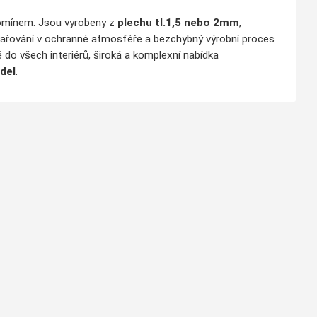
komínem. Jsou vyrobeny z
plechu tl.1,5 nebo 2mm
,
vařování v ochranné atmosféře a bezchybný výrobní proces
 do všech interiérů, široká a komplexní nabídka
del
.