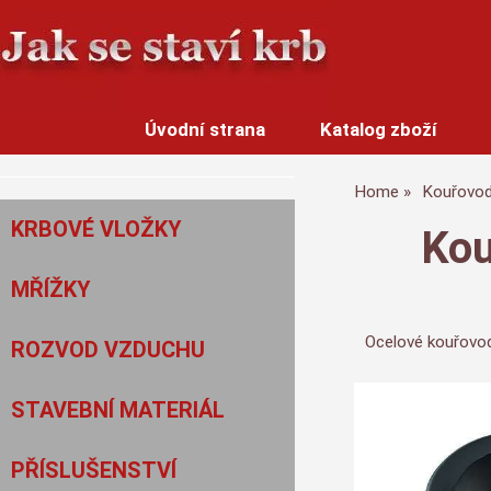
Úvodní strana
Katalog zboží
Home
Kouřovo
KRBOVÉ VLOŽKY
Kou
MŘÍŽKY
Ocelové kouřovod
ROZVOD VZDUCHU
STAVEBNÍ MATERIÁL
PŘÍSLUŠENSTVÍ