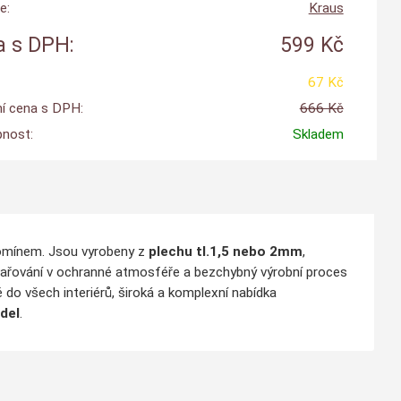
e:
Kraus
 s DPH:
599 Kč
67 Kč
í cena s DPH:
666 Kč
nost:
Skladem
komínem. Jsou vyrobeny z
plechu tl.1,5 nebo 2mm
,
vařování v ochranné atmosféře a bezchybný výrobní proces
 do všech interiérů, široká a komplexní nabídka
del
.