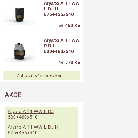
Arysto A 11 WW
L DJ H
675+455x510
56 450 Kč
Arysto A 11 WW
P DJ
680+460x510
46 773 Kč
Zobrazit všechny akce ...
AKCE
Arysto A 11 WW L DJ
680+460x510
Arysto A 11 WW L DJ H
675+455x510