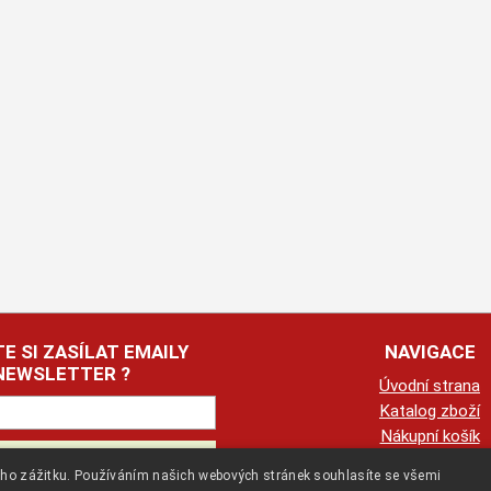
E SI ZASÍLAT EMAILY
NAVIGACE
NEWSLETTER ?
Úvodní strana
Katalog zboží
Nákupní košík
Obchodní podmín
kého zážitku. Používáním našich webových stránek souhlasíte se všemi
Kontaktní informa