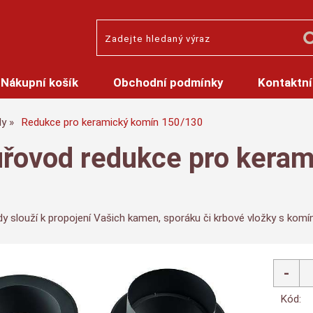
Nákupní košík
Obchodní podmínky
Kontaktní
dy
Redukce pro keramický komín 150/130
řovod redukce pro kera
y slouží k propojení Vašich kamen, sporáku či krbové vložky s kom
Kód: