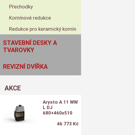
Přechodky
Komínové redukce
Redukce pro keramický komín
STAVEBNÍ DESKY A
TVAROVKY
REVIZNÍ DVÍŘKA
AKCE
Arysto A 11 WW
L DJ
680+460x510
46 773 Kč