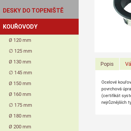
DESKY DO TOPENIŠTĚ
KOUŘOVODY
Ø 120 mm
∅ 125 mm
Ø 130 mm
Popis
Vá
∅ 145 mm
Ocelové kouřov
Ø 150 mm
povrchová úpra
Ø 160 mm
(certifikát sys
nejrůznějších t
∅ 175 mm
Ø 180 mm
Ø 200 mm