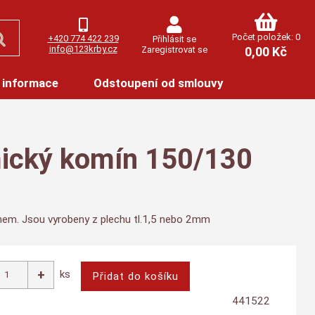
Počet položek: 0
+420 774 422 239
Přihlásit se
info@123krby.cz
Zaregistrovat se
0,00 Kč
 informace
Odstoupení od smlouvy
mický komín 150/130
ínem. Jsou vyrobeny z plechu tl.1,5 nebo 2mm
ks
441522