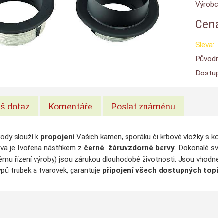
Výrobc
Cena
Sleva:
Původn
Dostup
š dotaz
Komentáře
Poslat známénu
ody slouží k
propojení
Vašich kamen, sporáku či krbové vložky s 
va je tvořena nástřikem z
černé
žáruvzdorné barvy
. Dokonalé s
tému řízení výroby) jsou zárukou dlouhodobé životnosti. Jsou vhodné
ypů trubek a tvarovek, garantuje
připojení všech dostupných topi