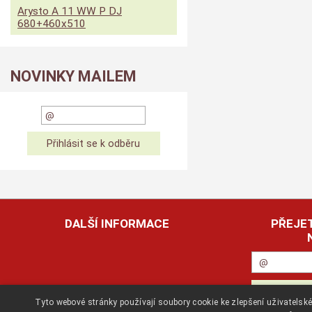
Arysto A 11 WW P DJ
680+460x510
NOVINKY MAILEM
DALŠÍ INFORMACE
PŘEJET
Tyto webové stránky používají soubory cookie ke zlepšení uživatels