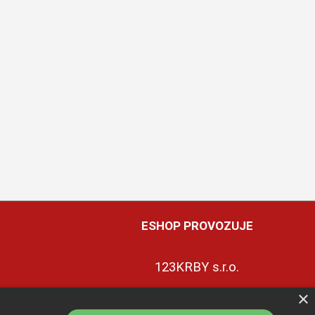
ESHOP PROVOZUJE
123KRBY s.r.o.
×
+420 774 422 239
ky
ce